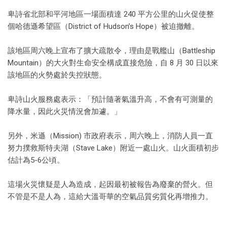
卑詩省北部和平河地區一場面積達 240 平方公里的山火促使整
個哈德遜希望區（District of Hudson’s Hope）被迫撤離。
該地區周六晚上宣布了擴大疏散令，理由是戰艦山（Battleship
Mountain）的大火對生命安全構成直接危險，自 8 月 30 日以來
該地區的火勢處於失控狀態。
卑詩山火服務處表示：「預計隨著氣溫升高，不會有可測量的
降水量，因此火災情況會加遽。」
另外，米遜（Mission) 市政府表示，周六晚上，消防人員一直
努力撲救斯特夫湖（Stave Lake）附近一處山火。山火面積初步
估計為5-6公頃。
這場火災懷疑是人為造成，起因最初被報告為廢棄的營火。但
不管是不是人為，這給大溫哥華的空氣品質劣質化再增推力。