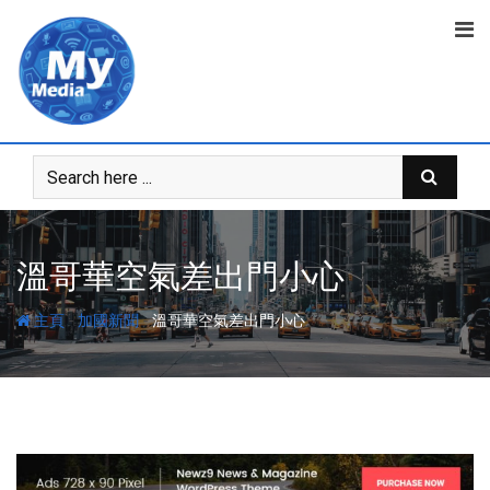
溫哥華空氣差出門小心
-
-
主頁
加國新聞
溫哥華空氣差出門小心