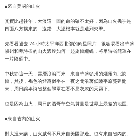
■來自美國的山火
其實比起往年，大溫這一回的命的確不太好，因為山火幾乎是
四面八方撲來的，沒錯，大溫根本就是遭到夾擊。
先看看過去 24 小時太平洋西北部的衛星照片，很容易看出華盛
頓州和卑詩省的山火濃煙如何一起旋轉纏繞，將卑詩省籠罩在
一片陰霾中。
中秋節這一天，雲層滾滾而來，來自華盛頓州的煙霧向北旋
轉，然後，褐色的煙霧似乎在一夜之間沿著低陸平原蔓延開
來，周日讓卑詩省整個壟罩在看不見灰灰的天霧下。
也是因為山火，周日的溫哥華空氣質量是世界上最差的地區。
■來自省內的山火
對大溫來講，山火威脅不只來自美國那邊。也有來自省內的。