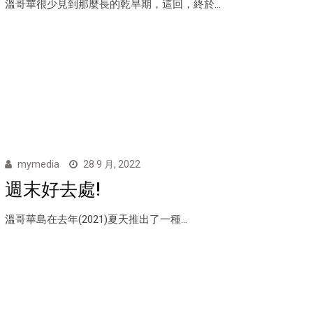
溫哥華很少見到那麼長的乾旱期，這回，終於...
mymedia
28 9 月, 2022
週末好去處!
溫哥華島在去年(2021)夏天推出了一種...