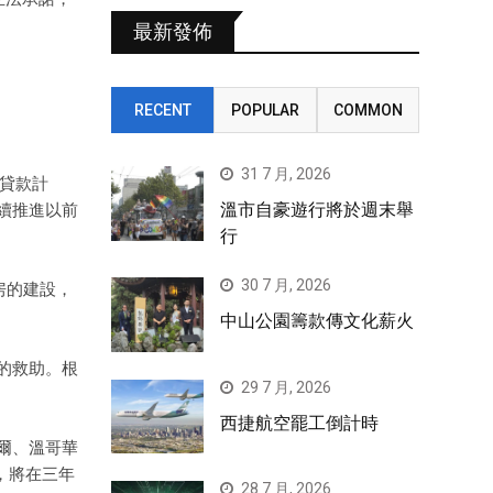
最新發佈
RECENT
POPULAR
COMMON
31 7 月, 2026
設貸款計
溫市自豪遊行將於週末舉
續推進以前
行
30 7 月, 2026
房的建設，
中山公園籌款傳文化薪火
的救助。根
29 7 月, 2026
西捷航空罷工倒計時
利爾、溫哥華
始，將在三年
28 7 月, 2026