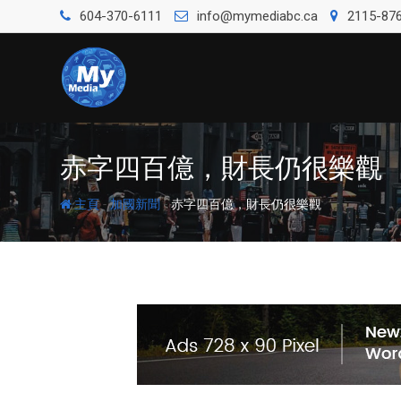
604-370-6111
info@mymediabc.ca
2115-876
赤字四百億，財長仍很樂觀
-
-
主頁
加國新聞
赤字四百億，財長仍很樂觀