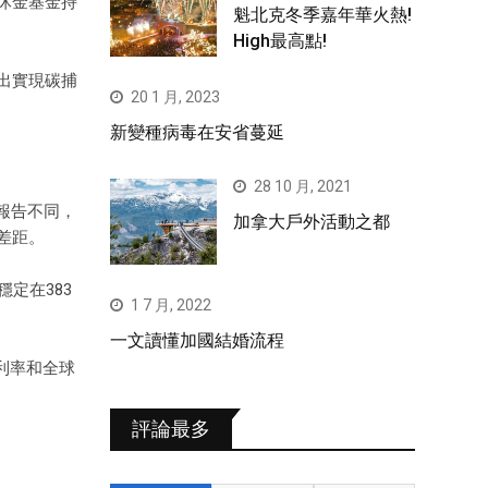
休金基金持
魁北克冬季嘉年華火熱!
High最高點!
出實現碳捕
20 1 月, 2023
新變種病毒在安省蔓延
28 10 月, 2021
濟報告不同，
加拿大戶外活動之都
差距。
穩定在383
1 7 月, 2022
一文讀懂加國結婚流程
利率和全球
評論最多