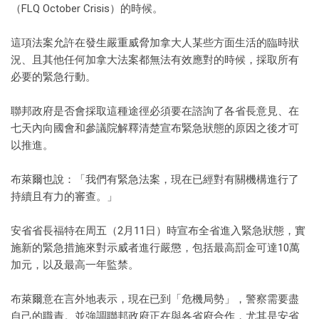
（FLQ October Crisis）的時候。
這項法案允許在發生嚴重威脅加拿大人某些方面生活的臨時狀
況、且其他任何加拿大法案都無法有效應對的時候，採取所有
必要的緊急行動。
聯邦政府是否會採取這種途徑必須要在諮詢了各省長意見、在
七天內向國會和參議院解釋清楚宣布緊急狀態的原因之後才可
以推進。
布萊爾也說：「我們有緊急法案，現在已經對有關機構進行了
持續且有力的審查。」
安省省長福特在周五（2月11日）時宣布全省進入緊急狀態，實
施新的緊急措施來對示威者進行嚴懲，包括最高罰金可達10萬
加元，以及最高一年監禁。
布萊爾意在言外地表示，現在已到「危機局勢」，警察需要盡
自己的職責。並強調聯邦政府正在與各省府合作，尤其是安省