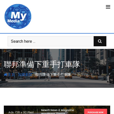
聯邦準備下重手打車隊
-
-
主頁
加國新聞
聯邦準備下重手打車隊