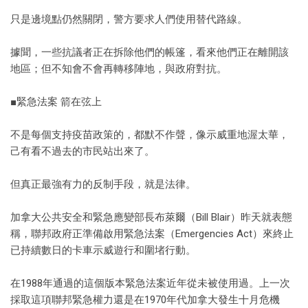
只是邊境點仍然關閉，警方要求人們使用替代路線。
據聞，一些抗議者正在拆除他們的帳篷，看來他們正在離開該
地區；但不知會不會再轉移陣地，與政府對抗。
■緊急法案 箭在弦上
不是每個支持疫苗政策的，都默不作聲，像示威重地渥太華，
己有看不過去的市民站出來了。
但真正最強有力的反制手段，就是法律。
加拿大公共安全和緊急應變部長布萊爾（Bill Blair）昨天就表態
稱，聯邦政府正準備啟用緊急法案（Emergencies Act）來終止
已持續數日的卡車示威遊行和圍堵行動。
在1988年通過的這個版本緊急法案近年從未被使用過。上一次
採取這項聯邦緊急權力還是在1970年代加拿大發生十月危機