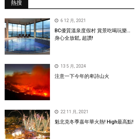
熱搜
6 12 月, 2021
BC優質溫泉度假村 賞景吃喝玩樂…
身心全放鬆, 超讚!
13 5 月, 2024
注意一下今年的卑詩山火
22 11 月, 2021
魁北克冬季嘉年華火熱! High最高點!