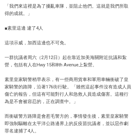
「我們來這裡是為了擾亂車隊，並阻止他們。這就是我們所取
得的成就。」
■素里這邊 逮了4人
這項示威，加西這邊也不可免。
一群抗議者周六（2月12日）起在靠近加美海關附近抗議和紮
營，包括有人在Hwy 15和8th Avenue上紮營。
素里皇家騎警稍早表示，有一些商用貨車和軍用車輛衝破了皇
家騎警的路障，沿著176街行駛。「雖然這起事件沒有造成人員
傷亡的報告，但這有可能對行人和急救人員造成傷害。這種行
為是不會被容忍的，正在調查中。」
而衝破警方路障是會惹毛警方的，事情發生後，素里皇家騎警
即強制驅離在太平洋公路邊界上的反疫苗抗議者，並以惡作劇
罪名逮捕了4人。