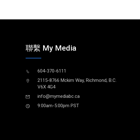
聯繫 My Media
604-370-6111
2115-8766 Mckim Way, Richmond, B.C.
V6X 4G4
info@mymediabc.ca
9:00am-5:00pm PST