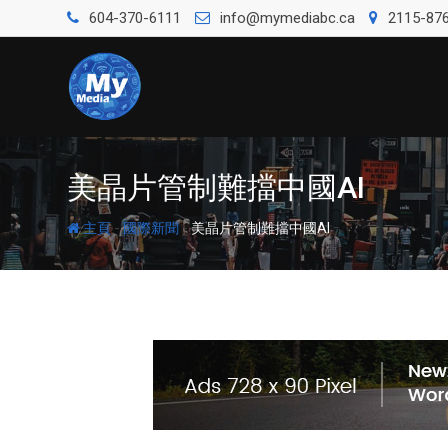
604-370-6111
info@mymediabc.ca
2115-876
美晶片管制難擋中國AI
-
-
主頁
國際新聞
美晶片管制難擋中國AI