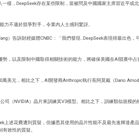
器人一樣，DeepSeek存在某些限制，當被問及中國國家主席習近平或
k的能力不遜於競爭對手，令業內人士感到驚訝。
dr Wang）告訴財經媒體CNBC：「我們發現…DeepSeek表現得最出色
優勢，以及限制中國取得相關技術的能力，將確保美國在AI競賽中占
美元，相比之下，AI開發商Anthropic執行長阿莫戴（Dario Amod
達
公司（NVIDIA）晶片來訓練其V3模型。相比之下，訓練類似規模
Seek上述花費遭到質疑，但據悉其使用的晶片性能不及最先進輝達產
制有效性的質疑。