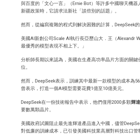
與百度的「文心一言」（Ernie Bot）等許多中國聊天機
新疆政策時，它請求法新社「談些別的話題」。
然而，從編寫複雜的程式到解決困難的計算，DeepSee
美國AI新創公司Scale AI執行長亞歷山大．王（Alexan
最優秀的模型表現不相上下。」
分析師長期以來認為，美國在生產高功率晶片方面的關鍵
位。
然而，DeepSeek表示，訓練其中最新一款模型的成本為560萬
曾表示，打造一個AI模型需要花費1億至10億美元。
DeepSeek在一份技術報告中表示，他們僅用2000多顆
輝
要數萬顆晶片。
美國政府試圖阻止最先進輝達產品進入中國，儘管Deep
對低廉的訓練成本，已引發美國科技業高層對科技出口管