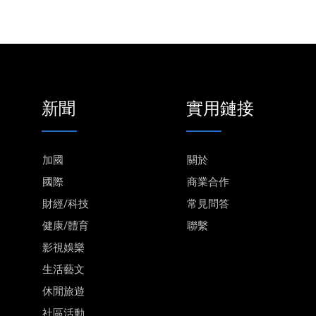
新聞
實用鏈接
加國
關於
國際
商業合作
財經/科技
常見問答
健康/體育
聯繫
影視娛樂
生活藝文
休閒旅遊
社區活動