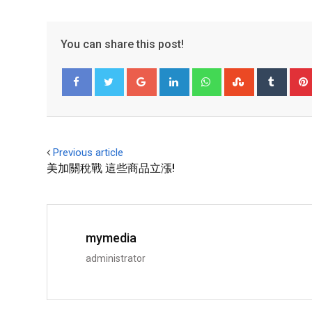
You can share this post!
Facebook
Twitter
Previous article
美加關稅戰 這些商品立漲!
mymedia
administrator