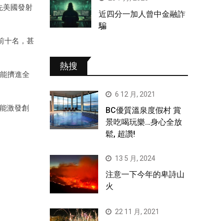
搶先美國發射
近四分一加人曾中金融詐
騙
行的前十名，甚
熱搜
型能擠進全
6 12 月, 2021
更能激發創
BC優質溫泉度假村 賞
景吃喝玩樂…身心全放
鬆, 超讚!
13 5 月, 2024
注意一下今年的卑詩山
火
22 11 月, 2021