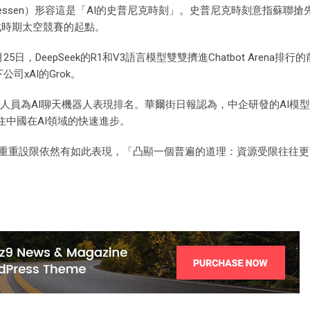
reessen）形容這是「AI的史普尼克時刻」。史普尼克時刻意指蘇聯
冷戰時期太空競賽的起點。
至1月25日，DeepSeek的R1和V3語言模型雙雙擠進Chatbot Arena排
下公司xAI的Grok。
供研究人員為AI聊天機器人表現排名。華爾街日報認為，中企研發的AI模
中國在AI領域的快速進步。
eek在美國重重設限依然有如此表現，「凸顯一個普遍的道理：資源受限往往