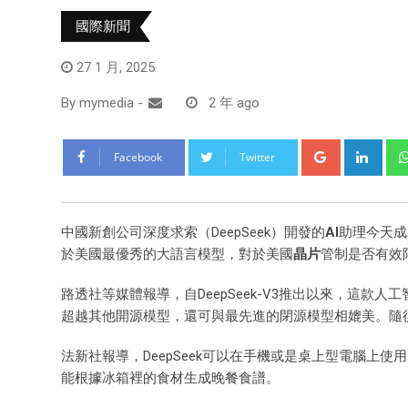
國際新聞
27 1 月, 2025
By
mymedia
-
2 年 ago
Facebook
Twitter
中國新創公司深度求索（DeepSeek）開發的
AI
助理今天成為
於美國最優秀的大語言模型，對於美國
晶片
管制是否有效
路透社等媒體報導，自DeepSeek-V3推出以來，這款
超越其他開源模型，還可與最先進的閉源模型相媲美。隨後，
法新社報導，DeepSeek可以在手機或是桌上型電腦
能根據冰箱裡的食材生成晚餐食譜。