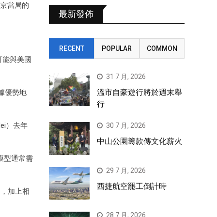
北京當局的
最新發佈
RECENT
POPULAR
COMMON
，可能與美國
31 7 月, 2026
溫市自豪遊行將於週末舉
據優勢地
行
ei）去年
30 7 月, 2026
中山公園籌款傳文化薪火
的模型通常需
29 7 月, 2026
西捷航空罷工倒計時
品，加上相
28 7 月, 2026