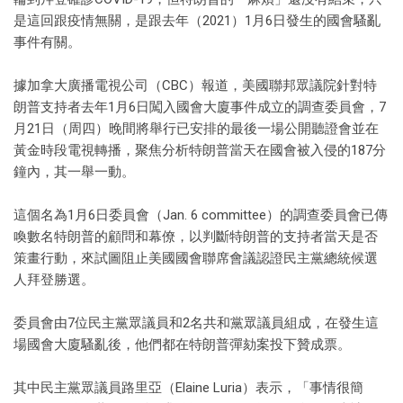
是這回跟疫情無關，是跟去年（2021）1月6日發生的國會騷亂
事件有關。
據加拿大廣播電視公司（CBC）報道，美國聯邦眾議院針對特
朗普支持者去年1月6日闖入國會大廈事件成立的調查委員會，7
月21日（周四）晚間將舉行已安排的最後一場公開聽證會並在
黃金時段電視轉播，聚焦分析特朗普當天在國會被入侵的187分
鐘內，其一舉一動。
這個名為1月6日委員會（Jan. 6 committee）的調查委員會已傳
喚數名特朗普的顧問和幕僚，以判斷特朗普的支持者當天是否
策畫行動，來試圖阻止美國國會聯席會議認證民主黨總統候選
人拜登勝選。
委員會由7位民主黨眾議員和2名共和黨眾議員組成，在發生這
場國會大廈騷亂後，他們都在特朗普彈劾案投下贊成票。
其中民主黨眾議員路里亞（Elaine Luria）表示，「事情很簡