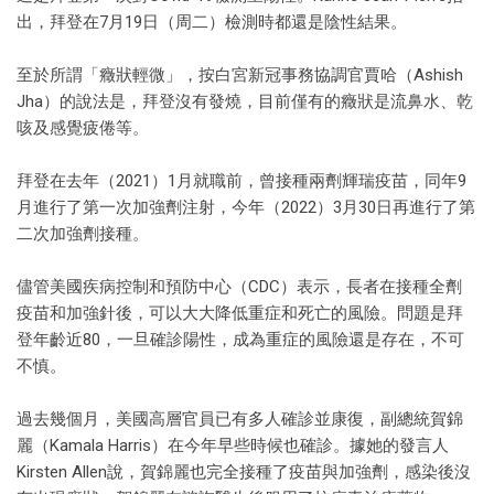
出，拜登在7月19日（周二）檢測時都還是陰性結果。
至於所謂「癥狀輕微」，按白宮新冠事務協調官賈哈（Ashish
Jha）的說法是，拜登沒有發燒，目前僅有的癥狀是流鼻水、乾
咳及感覺疲倦等。
拜登在去年（2021）1月就職前，曾接種兩劑輝瑞疫苗，同年9
月進行了第一次加強劑注射，今年（2022）3月30日再進行了第
二次加強劑接種。
儘管美國疾病控制和預防中心（CDC）表示，長者在接種全劑
疫苗和加強針後，可以大大降低重症和死亡的風險。問題是拜
登年齡近80，一旦確診陽性，成為重症的風險還是存在，不可
不慎。
過去幾個月，美國高層官員已有多人確診並康復，副總統賀錦
麗（Kamala Harris）在今年早些時候也確診。據她的發言人
Kirsten Allen說，賀錦麗也完全接種了疫苗與加強劑，感染後沒