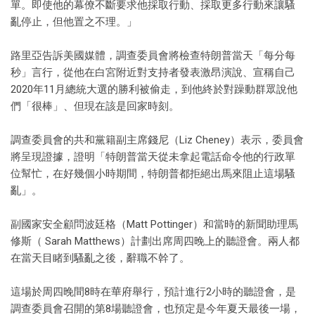
單。即使他的幕僚不斷要求他採取行動、採取更多行動來讓騷
亂停止，但他置之不理。」
路里亞告訴美國媒體，調查委員會將檢查特朗普當天「每分每
秒」言行，從他在白宮附近對支持者發表激昂演說、宣稱自己
2020年11月總統大選的勝利被偷走，到他終於對躁動群眾說他
們「很棒」、但現在該是回家時刻。
調查委員會的共和黨籍副主席錢尼（Liz Cheney）表示，委員會
將呈現證據，證明「特朗普當天從未拿起電話命令他的行政單
位幫忙，在好幾個小時期間，特朗普都拒絕出馬來阻止這場騷
亂」。
副國家安全顧問波廷格（Matt Pottinger）和當時的新聞助理馬
修斯（ Sarah Matthews）計劃出席周四晚上的聽證會。兩人都
在當天目睹到騷亂之後，辭職不幹了。
這場於周四晚間8時在華府舉行，預計進行2小時的聽證會，是
調查委員會召開的第8場聽證會，也預定是今年夏天最後一場，