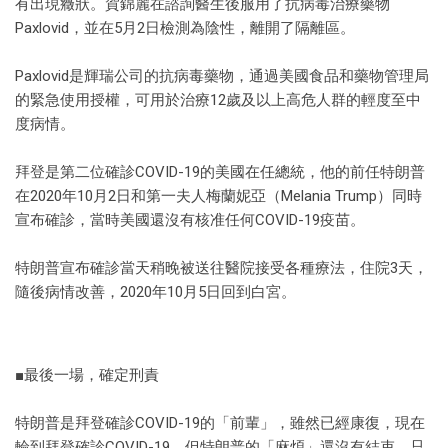
有出現癥狀。賀錦麗在諮詢醫生後服用了抗病毒治療藥物
Paxlovid，並在5月2日檢測為陰性，離開了隔離區。
Paxlovid是輝瑞公司的抗病毒藥物，通過美國食品和藥物管理局
的緊急使用授權，可用於治療12歲及以上高危人群的輕度至中
度病情。
拜登是第二位確診COVID-19的美國在任總統，他的前任特朗普
在2020年10月2日和第一夫人梅蘭妮亞（Melania Trump）同時
宣布確診，當時美國還沒有核准任何COVID-19疫苗。
特朗普宣布確診當天稍晚被送往醫院接受各種療法，住院3天，
隨後病情改善，2020年10月5日回到白宮。
■最後一場，確定刑責
特朗普是拜登確診COVID-19的「前輩」，雖然已經康復，現在
輪到拜登確診COVID-19，但特朗普的「麻煩」還沒有結束，只