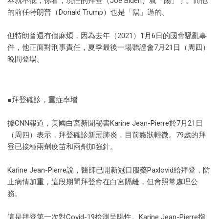
本就不低，你看，現任的拜登（Joe Biden）就「陽」了。而他
的前任特朗普（Donald Trump）也是「陽」過的。
但特朗普還有個麻煩，因為去年（2021）1月6日的國會騒亂事
件，他正面對刑事責任，夏季最後一場聽證會7月21日（周四）
晚間登場。
■拜登確診，重症率增
據CNN報道，美國白宮新聞秘書Karine Jean-Pierre於7月21日
（周四）表示，拜登確診新冠肺炎，目前癥狀輕微。79歲的拜
登已接種兩劑疫苗和兩劑加強針。
Karine Jean-Pierre說，醫師已開新冠口服藥Paxlovid給拜登，防
止病情加重，這段期間拜登會在白宮隔離，但會照常處理公
務。
這是拜登第一次對Covid-19檢測呈陽性。Karine Jean-Pierre指