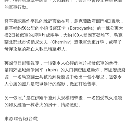
時，指控烏軍拿平民當「人肉盾牌」，誓言不會停止在烏克蘭
的軍事行動。
普亭否認轟炸平民的說辭言猶在耳，烏克蘭政府部門4日表示，
距基輔約50公里的小鎮博羅江卡（Borodyanka）的一棟公寓大
樓2日被俄軍的飛彈炸成兩半，大約100人受困瓦礫堆下。烏克
蘭北部城市切爾尼戈夫（Chernihiv）遭俄軍集束炸彈，或稱子
母彈攻擊的死亡人數已增至49人。
英國每日郵報報導，一張張令人心碎的照片揭發俄軍的暴行。
基輔郊區城鎮伊爾平（Irpin）的人口稠密區遭轟炸，市區變成廢
墟，一名烏克蘭士兵被拍到從廢墟中救出一個小嬰兒，這張令
人心痛的照片是戰爭暴行的縮影，徹底打臉普亭。
另一張照片是在伊爾平遭到大規模砲擊後，一名飽受戰火摧殘
的婦女經過一棟著火的房子，情緒激動。
來源:聯合報(台灣)