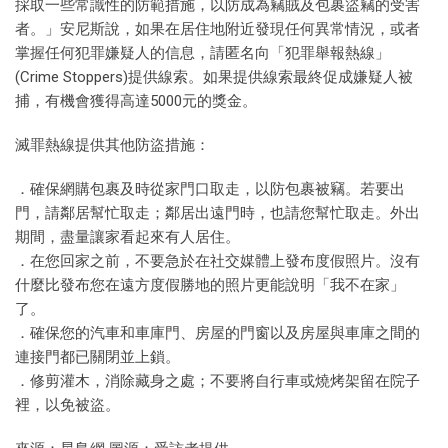
採取一些常識性的防範措施，以防成為竊賊及包裹盜竊的受害
者。」安尼斯說，如果在居住地附近發現任何異常情況，或者
掌握任何犯罪嫌疑人的信息，請匿名向「犯罪舉報熱線」
(Crime Stoppers)提供線索。如果提供線索最終促成嫌疑人被
捕，有機會獲得高達5000元的獎金。
滅罪熱線提供其他防盜措施：
．確保網購包裹及時從家門口取走，以防包裹被竊。若要出
門，請鄰居幫忙取走；鄰居出遠門時，也請您幫忙取走。外出
期間，盡量讓家看起來有人居住。
．在您回家之前，不要急於在社交媒體上發布度假照片。沒有
什麼比發布您在遠方度假勝地的照片更能說明「我不在家」
了。
．確保您的汽車和車庫門、房屋的門窗以及房屋與車庫之間的
連接門都已關閉並上鎖。
．修剪灌木，消除藏身之處；不要將自行車或燒烤架留在院子
裡，以免被盜。