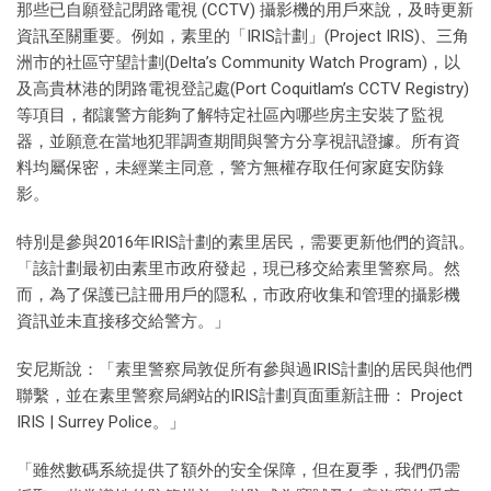
那些已自願登記閉路電視 (CCTV) 攝影機的用戶來說，及時更新
資訊至關重要。例如，素里的「IRIS計劃」(Project IRIS)、三角
洲市的社區守望計劃(Delta’s Community Watch Program)，以
及高貴林港的閉路電視登記處(Port Coquitlam’s CCTV Registry)
等項目，都讓警方能夠了解特定社區內哪些房主安裝了監視
器，並願意在當地犯罪調查期間與警方分享視訊證據。所有資
料均屬保密，未經業主同意，警方無權存取任何家庭安防錄
影。
特別是參與2016年IRIS計劃的素里居民，需要更新他們的資訊。
「該計劃最初由素里市政府發起，現已移交給素里警察局。然
而，為了保護已註冊用戶的隱私，市政府收集和管理的攝影機
資訊並未直接移交給警方。」
安尼斯說：「素里警察局敦促所有參與過IRIS計劃的居民與他們
聯繫，並在素里警察局網站的IRIS計劃頁面重新註冊： Project
IRIS | Surrey Police。」
「雖然數碼系統提供了額外的安全保障，但在夏季，我們仍需