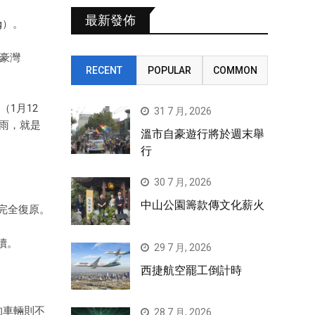
最新發佈
g）。
、豪灣
RECENT
POPULAR
COMMON
（1月12
31 7 月, 2026
下雨，就是
溫市自豪遊行將於週末舉
行
30 7 月, 2026
中山公園籌款傳文化薪火
未完全復原。
續。
29 7 月, 2026
西捷航空罷工倒計時
斤的車輛則不
28 7 月, 2026