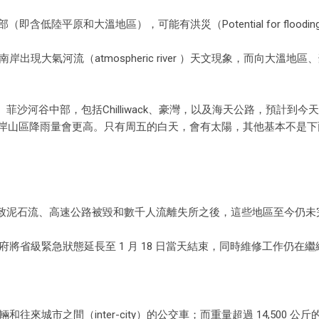
低陸平原和大溫地區），可能有洪災（Potential for floodin
大氣河流（atmospheric river ）天文現象，而向大溫地區
。
河谷中部，包括Chilliwack、豪灣，以及海天公路，預計到今天
；沿岸山區降雨量會更高。只有周五的白天，會有太陽，其他基本不是
洪災導致泥石流、高速公路被毀和數千人流離失所之後，這些地區至今仍
將省級緊急狀態延長至 1 月 18 日當天結束，同時維修工作仍在繼
輛和往來城市之間（inter-city）的公交車；而重量超過 14,500 公