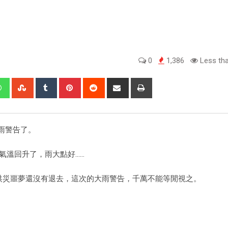
0
1,386
Less tha
出大雨警告了。
氣溫回升了，雨大點好……
的洪災噩夢還沒有退去，這次的大雨警告，千萬不能等閒視之。