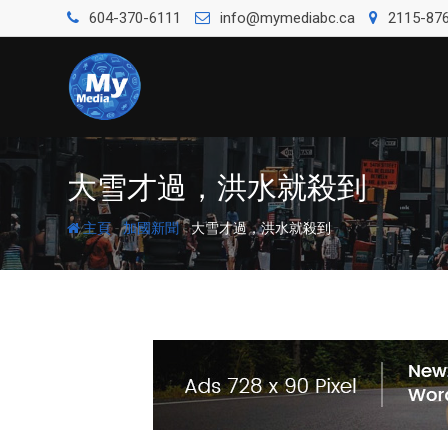
604-370-6111
info@mymediabc.ca
2115-876
大雪才過，洪水就殺到
-
-
主頁
加國新聞
大雪才過，洪水就殺到