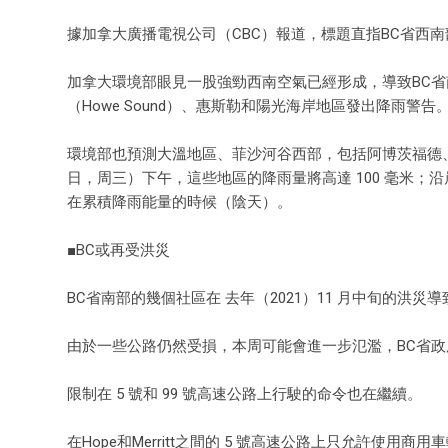
據加拿大廣播電視公司（CBC）報道，標題直指BC省西南部（即含
加拿大環境部眼見一股強勁西南空氣已經形成，導致BC省南岸出現
（Howe Sound）、惠斯勒和陽光海岸地區發出降雨警告
環境部也預測大溫地區、菲沙河谷西部，包括阿博茨福德、菲沙
日，周三）下午，這些地區的降雨量將高達 100 毫米
在累積降雨能量的時候（陰天）。
■BC或再受洪災
BC省南部的幾個社區在 去年（2021）11 月中旬的
由於一些公路仍然受損，本周可能會進一步氾濫，BC省政府
限制在 5 號和 99 號高速公路上行駛的命令也在繼續。
在Hope和Merritt之間的 5 號高速公路上只允許使用商用車