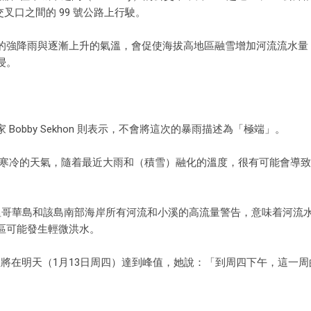
r Road 交叉口之間的 99 號公路上行駛。
的強降雨與逐漸上升的氣溫，會促使海拔高地區融雪增加河流流水量
浸。
obby Sekhon 則表示，不會將這次的暴雨描述為「極端」。
和寒冷的天氣，隨着最近大雨和（積雪）融化的溫度，很有可能會導
經發布了關於溫哥華島和該島南部海岸所有河流和小溪的高流量警告，意味着河
區可能發生輕微洪水。
河流和溪流水位將在明天（1月13日周四）達到峰值，她說：「到周四下午，這一