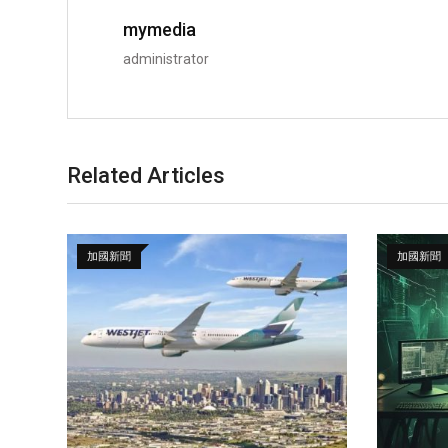
mymedia
administrator
Related Articles
加國新聞
加國新聞