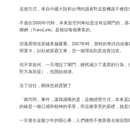
這個方式，來自中國大陸和台灣的讀者對這套機器不會陌
不過在2000年代時，本來架空列車站是沒有這閘門的，
聯網（TransLink）是相信每個乘客的。
但逃票情況卻越來越嚴重。2007年時，當時的卑詩自由黨
明票卡，以杜絕搭霸王車，另一個理由則是改善治安。
但不管如何，一旦增設了閘門，雖然減少了逃票的行為，
對方為前提），也開始崩潰。
沒了信任，關係也就質變了
「壽司郎」事件，讓我感嘆的是，這種經營方式，本來是
的確是一種口感和精神的享受，而這種享受的基礎，就是
一旦發生金髮少年的噁心事，人們雖然不會跟着去做這類