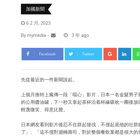
加國新聞
6 2 月, 2023
By
mymedia
-
3 年 ago
Facebook
Twitter
先從最近的一件新聞說起。
上個月推特上瘋傳一段「噁心」影片，日本一名金髮男子
的公用醬油罐，下一秒又拿起茶杯沿着杯緣吸吮一圈後放
輕蔑微笑、得意比贊。
日本網友看到影片後忍不住群起撻伐，不僅起底他的社群
了」、「這不僅對迴轉壽司，對於整個餐飲業都是很大的