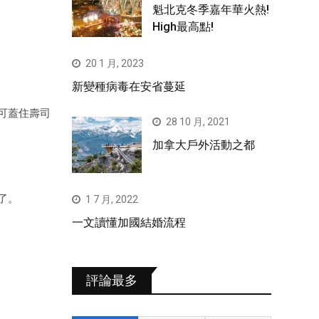
魁北克冬季嘉年華火熱!
High最高點!
20 1 月, 2023
新變種病毒在安省蔓延
可蓋住壽司
28 10 月, 2021
加拿大戶外活動之都
了。
1 7 月, 2022
一文讀懂加國結婚流程
評論最多