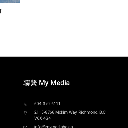
訂
聯繫 My Media
604-370-6111
2115-8766 Mckim Way, Richmond, B.C.
V6X 4G4
info@mymediabc.ca