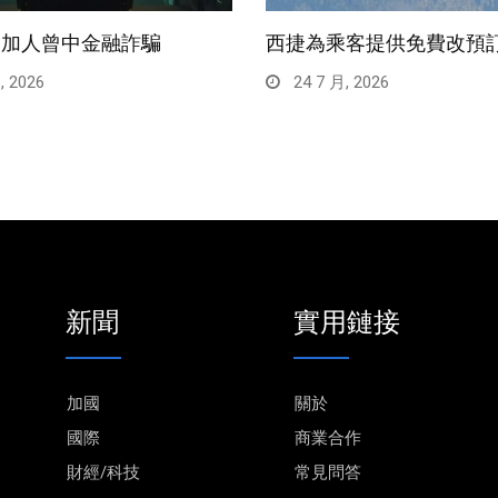
一加人曾中金融詐騙
西捷為乘客提供免費改預
, 2026
24 7 月, 2026
新聞
實用鏈接
加國
關於
國際
商業合作
財經/科技
常見問答