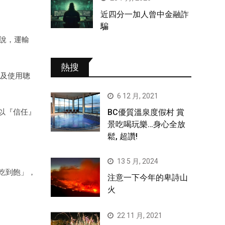
近四分一加人曾中金融詐
騙
說，運輸
熱搜
門及使用聰
6 12 月, 2021
BC優質溫泉度假村 賞
以『信任』
景吃喝玩樂…身心全放
鬆, 超讚!
13 5 月, 2024
吃到飽」，
注意一下今年的卑詩山
火
22 11 月, 2021