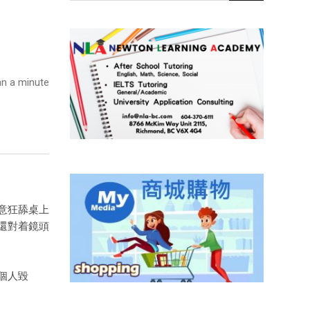
n a minute
意狂舔桌上
還對着鏡頭
個人毀