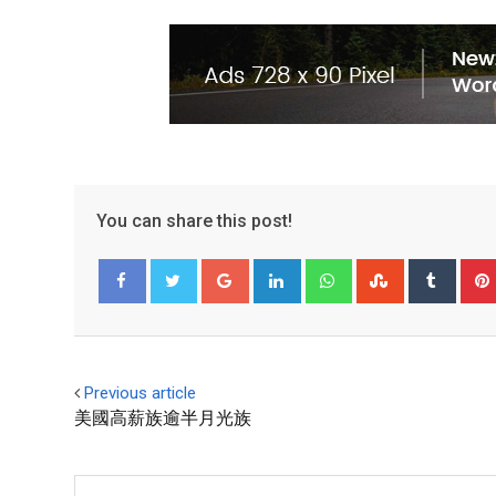
You can share this post!
Facebook
Twitter
Previous article
美國高薪族逾半月光族