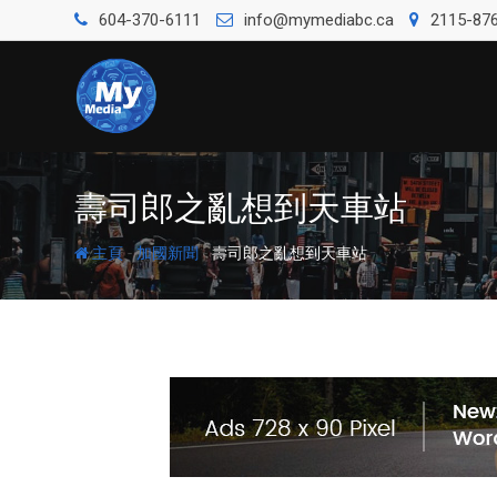
604-370-6111
info@mymediabc.ca
2115-876
壽司郎之亂想到天車站
-
-
主頁
加國新聞
壽司郎之亂想到天車站