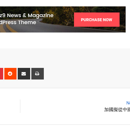
N
加國擬從中