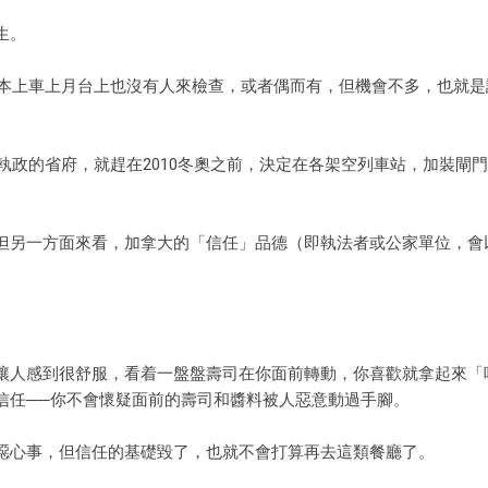
生。
基本上車上月台上也沒有人來檢查，或者偶而有，但機會不多，也就是
執政的省府，就趕在2010冬奧之前，決定在各架空列車站，加裝閘
但另一方面來看，加拿大的「信任」品德（即執法者或公家單位，會
讓人感到很舒服，看着一盤盤壽司在你面前轉動，你喜歡就拿起來「
信任──你不會懷疑面前的壽司和醬料被人惡意動過手腳。
噁心事，但信任的基礎毀了，也就不會打算再去這類餐廳了。