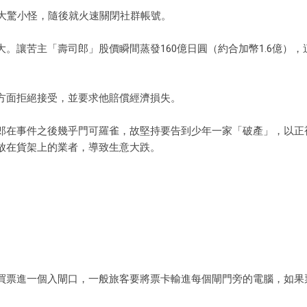
友大驚小怪，隨後就火速關閉社群帳號。
。讓苦主「壽司郎」股價瞬間蒸發160億日圓（約合加幣1.6億），
方面拒絕接受，並要求他賠償經濟損失。
郎在事件之後幾乎門可羅雀，故堅持要告到少年一家「破產」，以正
放在貨架上的業者，導致生意大跌。
買票進一個入閘口，一般旅客要將票卡輸進每個閘門旁的電腦，如果