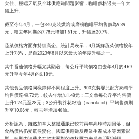
欠佳、極端天氣及全球供應鏈問題影響，咖啡價格過去一年大
幅上升。
截至今年4月，一包340克裝烘焙或磨粉咖啡平均售價為9.39
元，較去年同期的7.78元增加1.61元，升幅達20.7%。
蔬菜價格方面亦持續高企。統計局表示，4月新鮮蔬菜價格按年
上升7.8%，是自2023年8月以來最大的年度升幅之一。
其中番茄價格升幅尤其顯著，每公斤平均價格由去年4月的4.69
元升至今年4月的6.18元。
其他食品價格同樣錄得不同程度上升。900克裝嬰兒配方奶粉平
均售價達49.72元，較去年增加1.48元；三文魚每公斤平均售價
上升1.24元至28元；3公升裝芥花籽油（canola oil）平均售價則
升至10.06元，較去年增加46仙。
分析認為，雖然加拿大整體通脹已較前兩年高峰時期回落，但
食品價格仍受氣候變化、國際供應鏈及農業生產成本等因素影
響，短期內消費者在超市面對的價格壓力未必會明顯減輕。