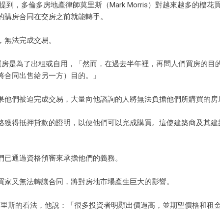
n的文章提到，多倫多房地產律師莫里斯（Mark Morris）對越來越多的樓
的購房合同在交房之前就能轉手。
，無法完成交易。
們買房是為了出租或自用，「然而，在過去半年裡，再問人們買房的目
將合同出售給另一方）目的。」
果他們被迫完成交易，大量向他諮詢的人將無法負擔他們所購買的房
格獲得抵押貸款的證明，以便他們可以完成購買。這使建築商及其建
們已通過資格預審來承擔他們的義務。
買家又無法轉讓合同，將對房地市場產生巨大的影響。
Pasalis也同意莫里斯的看法，他說：「很多投資者明顯出價過高，並期望價格和