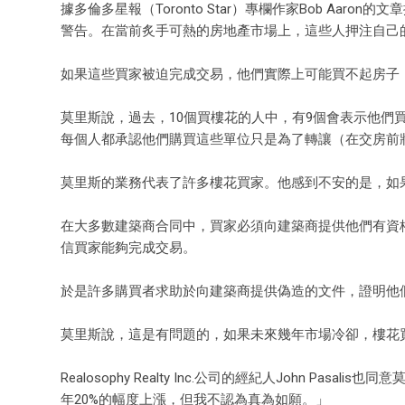
據多倫多星報（Toronto Star）專欄作家Bob Aaro
警告。在當前炙手可熱的房地產市場上，這些人押注自己
如果這些買家被迫完成交易，他們實際上可能買不起房子
莫里斯說，過去，10個買樓花的人中，有9個會表示他
每個人都承認他們購買這些單位只是為了轉讓（在交房前
莫里斯的業務代表了許多樓花買家。他感到不安的是，如
在大多數建築商合同中，買家必須向建築商提供他們有資
信買家能夠完成交易。
於是許多購買者求助於向建築商提供偽造的文件，證明他
莫里斯說，這是有問題的，如果未來幾年市場冷卻，樓花
Realosophy Realty Inc.公司的經紀人John 
年20%的幅度上漲，但我不認為真為如願。」