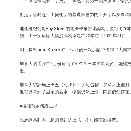
（不管是樓花或二手房），當然，從另一個角度看，借貸
但是，計劃趕不上變化，隨着通脹壓力的上升，以及東歐
地產經紀公司Bay Street的經濟學家普遍認為，央行將
個。上一次這樣大幅提高利率是在22年前（2000年5月）
副行長Sharon Kozicki在上個月的一次演講中透露
加拿大的通脹在2月份達到了5.7%的三年來最高位。她補
度。
加拿大統計局上周五（4月8日）的報告稱，加拿大上個月（
但就算拿到了固定的薪水，物價仍然上漲，問題依然存在
■樓花買家務必三思
政府調高利率，想的是對抗通脹，不可能兼顧樓市。