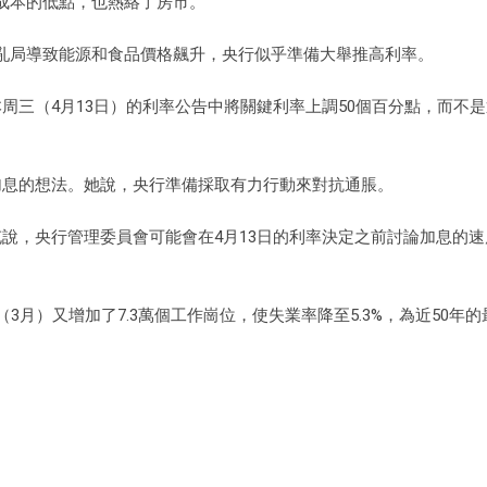
成本的低點，也熱絡了房市。
亂局導致能源和食品價格飆升，央行似乎準備大舉推高利率。
在本周三（4月13日）的利率公告中將關鍵利率上調50個百分點，而不是
。
了大幅加息的想法。她說，央行準備採取有力行動來對抗通脹。
充說，央行管理委員會可能會在4月13日的利率決定之前討論加息的
3月）又增加了7.3萬個工作崗位，使失業率降至5.3%，為近50年
。