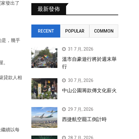
花買家發出了
最新發佈
RECENT
POPULAR
COMMON
的是，幾乎
31 7 月, 2026
溫市自豪遊行將於週末舉
屋。
行
築貸款人相
30 7 月, 2026
中山公園籌款傳文化薪火
29 7 月, 2026
西捷航空罷工倒計時
租金繼續以每
28 7 月, 2026