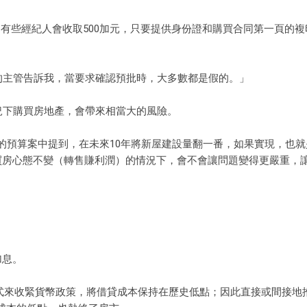
lman坦承：「有些經紀人會收取500加元，只要提供身份證和購買合同第一頁的
型銀行的主管告訴我，當要求確認預批時，大多數都是假的。」
的情況下購買房地產，會帶來相當大的風險。
的預算案中提到，在未來10年將新屋建設量翻一番，如果實現，也就
在買房心態不變（轉售賺利潤）的情況下，會不會讓問題變得更嚴重，
加息。
進的方式來收緊貨幣政策，將借貸成本保持在歷史低點；因此直接或間接