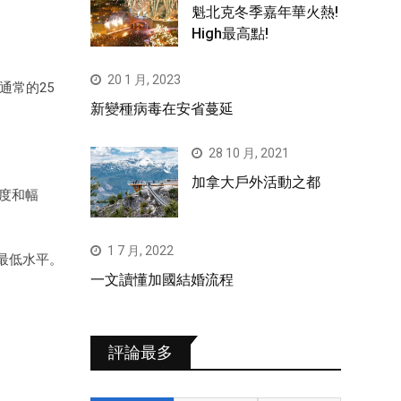
魁北克冬季嘉年華火熱!
High最高點!
20 1 月, 2023
通常的25
新變種病毒在安省蔓延
28 10 月, 2021
加拿大戶外活動之都
速度和幅
1 7 月, 2022
的最低水平。
一文讀懂加國結婚流程
評論最多