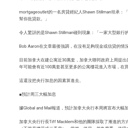
mortgageoutlet的一名房貸經紀人Shawn Stil
幫你批貸款。」
令人驚訝的是Shawn Stillman碰到現象：「一家大
Bob Aaron在文章最後強調，在沒有足夠現金或信貸
目前加拿大在建公寓近30萬套，加拿大聯邦政府上周提出
年可能會有近100萬套甚至更多的公寓樓花進入市場，
這還沒把央行加息的因素算進去。
■預計周三大幅加息
據Global and Mail報道，預計加拿大央行本周將宣布大幅
加拿大央行行長Tiff Macklem和他的團隊採取了漸