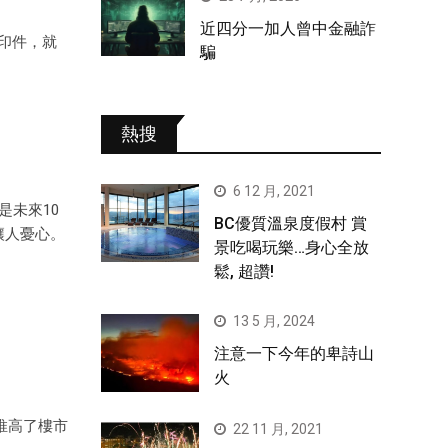
近四分一加人曾中金融詐
複印件，就
騙
熱搜
6 12 月, 2021
是未來10
BC優質溫泉度假村 賞
讓人憂心。
景吃喝玩樂…身心全放
鬆, 超讚!
13 5 月, 2024
注意一下今年的卑詩山
火
地推高了樓市
22 11 月, 2021