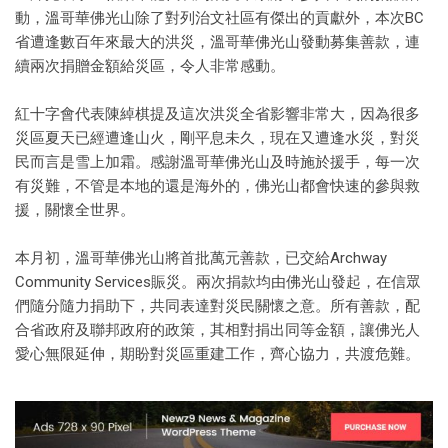
動，溫哥華佛光山除了對列治文社區有傑出的貢獻外，本次BC
省遭逢數百年來最大的洪災，溫哥華佛光山發動募集善款，連
續兩次捐贈金額給災區，令人非常感動。
紅十字會代表陳綽棋提及這次洪災全省影響非常大，因為很多
災區夏天已經遭逢山火，剛平息未久，現在又遭逢水災，對災
民而言是雪上加霜。感謝溫哥華佛光山及時施於援手，每一次
有災難，不管是本地的還是海外的，佛光山都會快速的參與救
援，關懷全世界。
本月初，溫哥華佛光山將首批萬元善款，已交給Archway
Community Services賑災。兩次捐款均由佛光山發起，在信眾
們隨分隨力捐助下，共同表達對災民關懷之意。所有善款，配
合省政府及聯邦政府的政策，其相對捐出同等金額，讓佛光人
愛心無限延伸，期盼對災區重建工作，齊心協力，共渡危難。