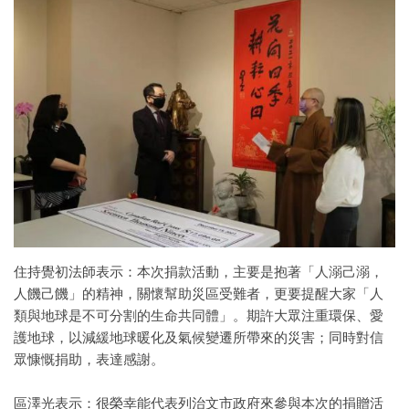
住持覺初法師表示：本次捐款活動，主要是抱著「人溺己溺，
人饑己饑」的精神，關懷幫助災區受難者，更要提醒大家「人
類與地球是不可分割的生命共同體」。期許大眾注重環保、愛
護地球，以減緩地球暖化及氣候變遷所帶來的災害；同時對信
眾慷慨捐助，表達感謝。
區澤光表示：很榮幸能代表列治文市政府來參與本次的捐贈活