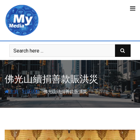
佛光山續捐善款賑洪災
-
-
主頁
社區活動
佛光山續捐善款賑洪災