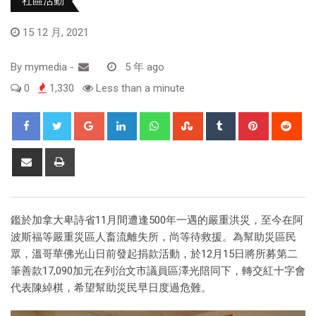
社區活動
15 12 月, 2021
By
mymedia
-
5 年 ago
0
1,330
Less than a minute
鑑於加拿大卑詩省11月間遭逢500年一遇的嚴重洪災，至今在阿
波斯福等嚴重災區人畜流離失所，尚等待救援。為幫助災區民
眾，溫哥華佛光山日前發起捐款活動，於12月15日將所募第二
筆善款17,090加元在列治文市議員區澤光陪同下，轉交紅十字會
代表陳綽棋，希望幫助災民早日度過危難。