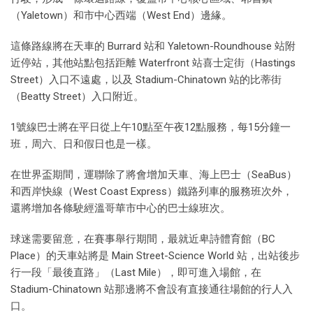
（Yaletown）和市中心西端（West End）邊緣。
這條路線將在天車的 Burrard 站和 Yaletown-Roundhouse 站附
近停站，其他站點包括距離 Waterfront 站喜士定街（Hastings
Street）入口不遠處，以及 Stadium-Chinatown 站的比蒂街
（Beatty Street）入口附近。
1號線巴士將在平日從上午10點至午夜12點服務，每15分鐘一
班，周六、日和假日也是一樣。
在世界盃期間，運聯除了將會增加天車、海上巴士（SeaBus）
和西岸快線（West Coast Express）鐵路列車的服務班次外，
還將增加各條駛經溫哥華市中心的巴士線班次。
球迷需要留意，在賽事舉行期間，最就近卑詩體育館（BC
Place）的天車站將是 Main Street-Science World 站，出站後步
行一段「最後直路」（Last Mile），即可進入場館，在
Stadium-Chinatown 站那邊將不會設有直接通往場館的行人入
口。