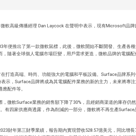
高級傳播經理 Dan Laycock 在聲明中表示，現有Microsoft品
83年便推出了第一款微軟鼠標，此後，微軟開始不斷開發、生產各種
而，隨著全球個人電腦市場巨變，用戶需求更迭，微軟品牌的電腦配
，旨在打造高端、時尚、功能強大的電腦和平板設備。Surface品牌系
微軟當時表示，Surface品牌將成為其電腦配件業務的新的主力，未來將專注於S
適應配件等。
微軟Surface業務的銷售額下降了30%，且經銷商渠道的庫存仍
源。有四家供應商透露，作為削減的一部分，微軟將不再生產Surfac
的2023財年第三財季業績，報告期內實現營收528.57億美元，同比增長