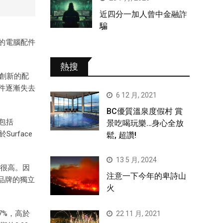
近四分一加人曾中金融詐
騙
牌的電腦配件
熱搜
創新的配
件逐漸失去
6 12 月, 2021
BC優質溫泉度假村 賞
列包括
景吃喝玩樂…身心全放
urface
鬆, 超讚!
13 5 月, 2024
然很高。因
注意一下今年的卑詩山
e品牌的獨立
火
7%，高於
22 11 月, 2021