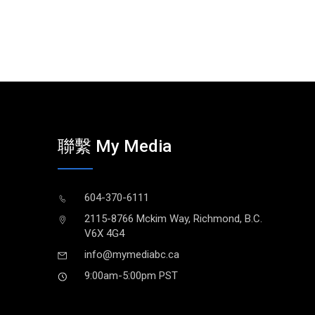
聯繫 My Media
604-370-6111
2115-8766 Mckim Way, Richmond, B.C.
V6X 4G4
info@mymediabc.ca
9:00am-5:00pm PST