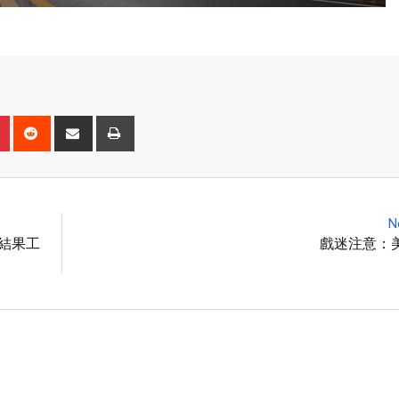
N
有結果工
戲迷注意：