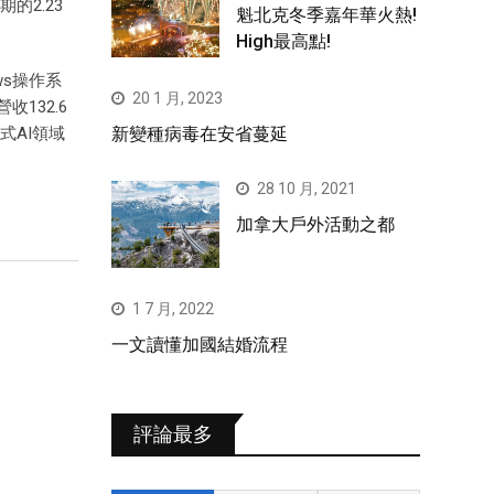
的2.23
魁北克冬季嘉年華火熱!
High最高點!
s操作系
20 1 月, 2023
132.6
式AI領域
新變種病毒在安省蔓延
28 10 月, 2021
加拿大戶外活動之都
1 7 月, 2022
一文讀懂加國結婚流程
評論最多