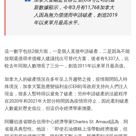
新數據顯示，今年3月有11,768加拿大
人因為無力償債而申請破產，創造2019
年以來單月最高水平。
這一數字包括2個方面，一是個人直接申請破產，二是因為不能
按期還債尋求債權人建議找出可替代方案，後者有9,337人，比
較去年同期人數增長了三分一，創造2011年以來單月最高值。
加拿大人的破產情況在多年呈上升趨勢之後，疫情期間陷入特
殊境況，加拿大緊急應變福利金(CERB)等政府支持向人們注入
現金，很多人暫時得以避免了破產；另外申請破產的法庭程序
在2020年和2021年大部分時間因為疫情而停止，因此看到破產
人數處於歷史低位，但這仍令經濟學家擔憂。
阿爾伯達省聯合信用中心經濟學家Charles St. Arnaud認為﹐阿
省最具典型性。他說﹕「即使石油價格上漲帶動經濟復蘇，但