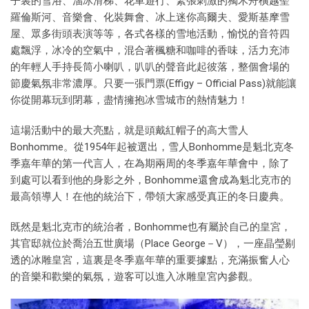
子裏的雪浴、溜冰滑梯、花車遊行、緊張刺激的獨木舟橫越聖
羅倫斯河、音樂會、化裝舞會、冰上迷你高爾夫、愛斯基摩雪
屋、眾多街頭表演等等，各式各樣的雪地活動，愉悦的音符四
處飄浮，冰冷的空氣中，混合著楓糖和咖啡的香味，活力充沛
的年輕人手持長筒小喇叭，叭叭的聲音此起彼落，整個會場的
節慶氣氛非常濃厚。只要一張門票(Effigy – Official Pass)就能讓
你從開幕玩到閉幕，盡情擁抱冰雪城市的熱情魅力！
這場活動中的最大亮點，就是頭戴紅帽子的高大雪人
Bonhomme。從1954年起被選出，雪人Bonhomme是魁北克冬
季嘉年華的第一代言人，在為期兩周的冬季嘉年華會中，除了
到處可以看到他的身影之外，Bonhomme還會成為魁北克市的
最高領導人！在他的統治下，帶領大家感受真正的冬日慶典。
既然是魁北克市的統治者，Bonhomme也有屬於自己的皇宮，
其官邸就位於喬治五世廣場（Place George－V），一座晶瑩剔
透的冰雕皇宮，這裏是冬季嘉年華的重要據點，充滿振奮人心
的音樂和歡樂的氣氛，遊客可以進入冰雕皇宮內參觀。