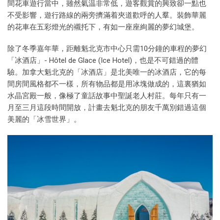
間花車遊行當中，雖然氣温非常低，遊客觀賞的興致卻一點也
不受影響，遊行路線的兩旁擠滿着夾道歡呼的人羣。裝飾華麗
的花車在五彩燈光的襯托下，有如一座座絢麗的夢幻城堡。
除了冬季嘉年華，距離魁北克市中心只需10分鐘的車程的夢幻
「冰酒店」- Hôtel de Glace (Ice Hotel)，也是不可錯過的體
驗。加拿大魁北克的「冰酒店」是北美唯一的冰酒店，它的每
間房間風格都不一樣，所有物品都是用冰塊做成的，這裏猶如
水晶宮殿一般，像極了童話故事中聖誕老人村莊。每年只有一
月至三月這段時間開放，計畫去魁北克的朋友千萬別錯過這個
美麗的「冰雪世界」。