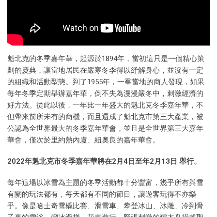
魁北克的冬季嘉年華，起源於1894年，當初這只是一個精心策
劃的慶典，讓當地居民在嚴寒冬季得以紓解身心，並沒有一定
的組織和活動型態。到了1955年，一羣當地的商人發現，如果
每年冬季定期舉辦嘉年華，倒不失為漫漫嚴冬中，刺激經濟的
好方法。從此以後，一年比一年盛大的魁北克冬季嘉年華，不
但帶來前所未有的商機，而且還成了魁北克市第三大產業，被
公認為全世界最大的冬季嘉年華會，並且是全世界第三大嘉年
華會，僅次於里約熱內盧、紐奧良的嘉年華會。
2022年魁北克市冬季嘉年華將在2月4日至年2月13日 舉行。
每年這場以冰雪為主題的冬季活動都十分豐富，幾乎所有與雪
有關的玩法都有，每天都有不同的節目，讓遊客玩得不亦樂
乎。像是哈士奇雪橇比賽、滑雪車、攀登冰山、冰雕、冷到骨