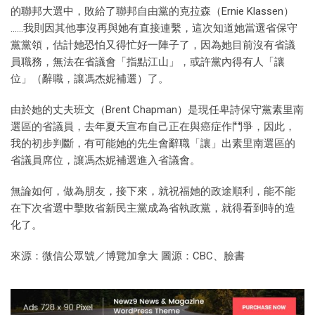
的聯邦大選中，敗給了聯邦自由黨的克拉森（Ernie Klassen）
……我則因其他事沒再與她有直接連繫，這次知道她當選省保守
黨黨領，估計她恐怕又得忙好一陣子了，因為她目前沒有省議
員職務，無法在省議會「指點江山」，或許黨內得有人「讓
位」（辭職，讓馮杰妮補選）了。
由於她的丈夫班文（Brent Chapman）是現任卑詩保守黨素里南
選區的省議員，去年夏天宣布自己正在與癌症作鬥爭，因此，
我的初步判斷，有可能她的先生會辭職「讓」出素里南選區的
省議員席位，讓馮杰妮補選進入省議會。
無論如何，做為朋友，接下來，就祝福她的政途順利，能不能
在下次省選中擊敗省新民主黨成為省執政黨，就得看到時的造
化了。
來源：微信公眾號／博覽加拿大 圖源：CBC、臉書