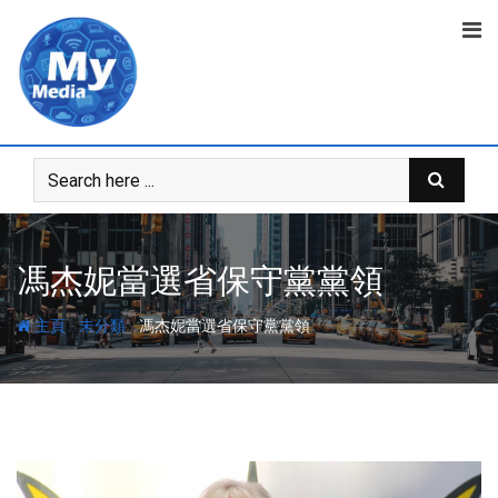
馮杰妮當選省保守黨黨領
-
-
主頁
未分類
馮杰妮當選省保守黨黨領