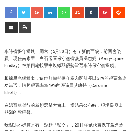
卑詩省保守黨於上周六（5月30日）有了新的面貌，前國會議
員，現任南素里一白石選區保守黨省議員馮杰妮（Kerry-Lynne
Findlay）在第四輪投票中以微弱優勢當選卑詩保守黨黨領。
根據星島網報道，這位前聯邦保守黨內閣部長以51%的得票率成
功當選，險勝得票率為49%的評論員艾略特（Caroline
Elliott）。
在溫哥華舉行的黨領選舉大會上，當結果公布時，現場爆發出
熱烈的歡呼聲。
我跟馮杰妮算是有一點點「私交」，2011年她代表保守黨角逐