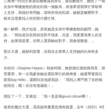
三角洲—列治文東選區國會議員席位，選前數個月，她找了一個
全加中華總會館的朋友約我一個飯局，表達希望我幫忙爭取華
人支持，我很好奇問她，當時所有的民調，她都是輾壓對手，
根本沒需要找人特別幫什麼忙呀。
她一解釋，我才知道，原來她是全加中華總會館的顧問，她
說：「我知道目前我領先對手很多，但是，我更重視華人的支
持，如果我當選，但華人選票輸給對手，我會很難過……」
那次大選，她順利當選，但我沒去查華人支持她的比例有多
少。
在哈珀（Stephen Harper）執政時期，她曾擔任過稅務局長，很
受重用，有一次我參加她在選區舉行的燒烤會，她還帶著孫兒
跟我Say Hello，還開玩笑地跟我說：「我找人專門查了你的報
稅情況，嗯！你沒有逃漏稅！」
我怔了一下，笑著說：「我一直是個good citizen啊！」
後來的幾次大選，馮杰妮有勝選也偶有敗選，去年（2025）4月