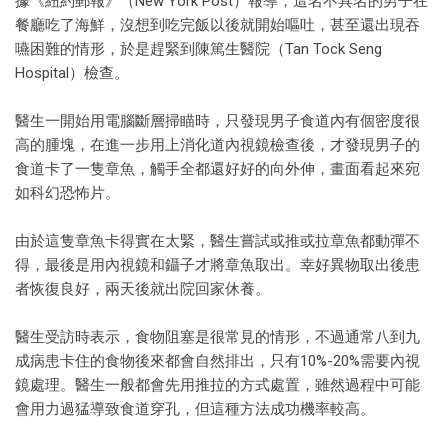
據《紐約郵報》（New York Post）報導，這名不具名的男子在
餐廳吃了海鮮，沒想到吃完飯以後就開始嘔吐，甚至還出現吞
嚥困難的情形，於是趕緊到陳篤生醫院（Tan Tock Seng
Hospital）檢查。
醫生一開始用電腦斷層掃瞄時，只發現男子食道內有個密度很
高的腫塊，在進一步用上消化道內視鏡檢查後，才發現男子的
食道卡了一隻章魚，觸手全都還好好的向外伸，畫面看起來宛
如科幻恐怖片。
由於這隻章魚卡得實在太緊，醫生嘗試或推或拉章魚都動彈不
得，最後是用內視鏡和鑷子才將章魚取出。幸好異物取出後患
者恢復良好，兩天後就出院回家休養。
醫生受訪時表示，食物阻塞是很常見的情形，不過通常八到九
成病患卡住的食物後來都會自然排出，只有10%-20%需要內視
鏡處理。醫生一般都會先用推拉的方式處置，雖然過程中可能
會用力過猛導致食道穿孔，但這種方法成功機率較高。