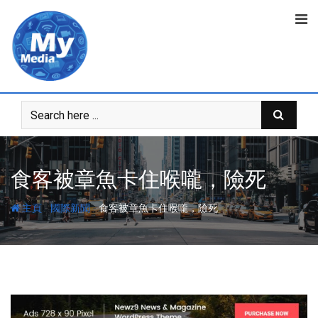
食客被章魚卡住喉嚨，險死
-
-
主頁
國際新聞
食客被章魚卡住喉嚨，險死