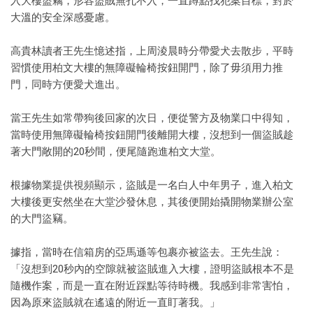
入大樓盜竊，形容盜賊無孔不入，一直蹲點找犯案目標，對於
大溫的安全深感憂慮。
高貴林讀者王先生憶述指，上周淩晨時分帶愛犬去散步，平時
習慣使用柏文大樓的無障礙輪椅按鈕開門，除了毋須用力推
門，同時方便愛犬進出。
當王先生如常帶狗後回家的次日，便從警方及物業口中得知，
當時使用無障礙輪椅按鈕開門後離開大樓，沒想到一個盜賊趁
著大門敞開的20秒間，便尾隨跑進柏文大堂。
根據物業提供視頻顯示，盜賊是一名白人中年男子，進入柏文
大樓後更安然坐在大堂沙發休息，其後便開始撬開物業辦公室
的大門盜竊。
據指，當時在信箱房的亞馬遜等包裹亦被盜去。王先生說：
「沒想到20秒內的空隙就被盜賊進入大樓，證明盜賊根本不是
隨機作案，而是一直在附近踩點等待時機。我感到非常害怕，
因為原來盜賊就在遙遠的附近一直盯著我。」