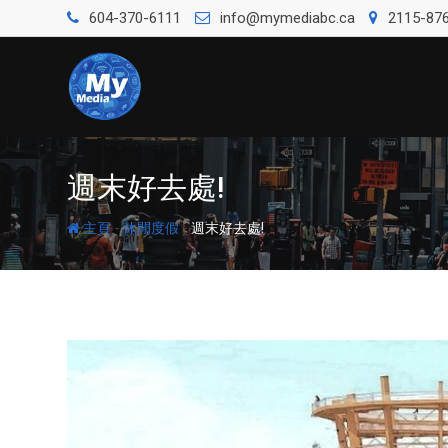
604-370-6111
info@mymediabc.ca
2115-876
週末好去處!
-
-
主頁
休閒度假
週末好去處!