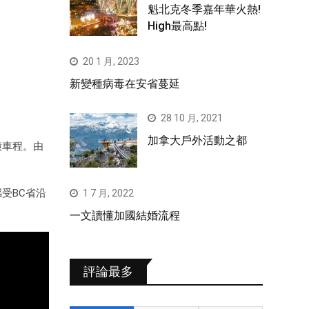
魁北克冬季嘉年華火熱!
High最高點!
20 1 月, 2023
新變種病毒在安省蔓延
28 10 月, 2021
加拿大戶外活動之都
分鐘車程。由
受BC省沿
1 7 月, 2022
一文讀懂加國結婚流程
評論最多