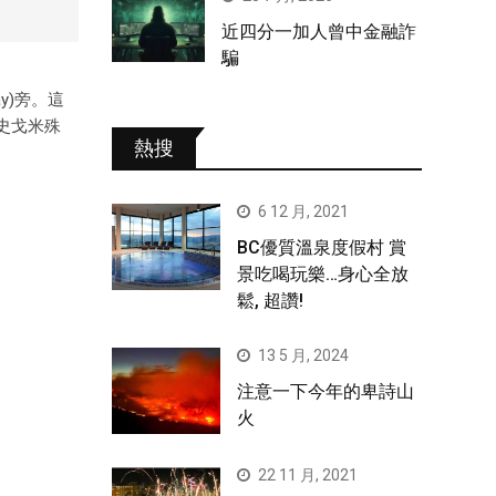
近四分一加人曾中金融詐
騙
y)旁。這
經為史戈米殊
熱搜
6 12 月, 2021
BC優質溫泉度假村 賞
景吃喝玩樂…身心全放
鬆, 超讚!
13 5 月, 2024
注意一下今年的卑詩山
火
22 11 月, 2021