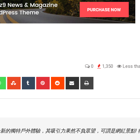
0
1,350
Less tha
種全新的獨特戶外體驗，其吸引力果然不負眾望，可謂是網紅景點! 