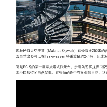
瑪拉哈特天空步道（Malahat Skywalk）這條海拔250米
溫哥華出發可以在Tsawwassen 搭乘渡輪約2小時，到達Swartz
這是BC省的第一座螺旋塔式觀景台。步道為遊客提供 “極
海地區獨特的自然景觀。在登頂的途中有多個觀景點。到