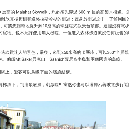
的 Malahat Skywalk，您必須先穿過 600 m 長的高架木棧道
步，近距離欣賞楊梅樹和道格拉斯冷杉的樹冠；置身於樹冠之中，了解周圍
組成，可將您輕輕地提升到10層高的螺旋塔式觀景台頂部。這裡沒有電
的寵物。也不允許使用無人機喔。一但進入森林步道就沒任何販售的
一邊欣賞迷人的景色，最後，來到250米高的頂層時，可以360°全景
瞰Mt Baker貝克山、Saanich薩尼奇半島和兩個國家的島嶼。
走到網上，遊客可以鳥瞰下面的螺旋結構。
梯滑下，到達最底層，刺激喔!! 當然你也可以選擇沿著坡道步行返