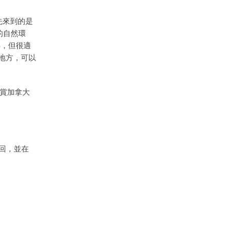
。先來到的是
的自然環
梯，但很適
地方，可以
觀賞加拿大
回，並在