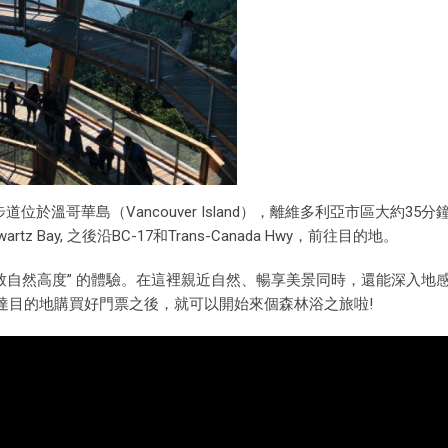
的步道位於溫哥華島（Vancouver Island），離維多利亞市區大約35
 Bay, 之後沿BC-17和Trans-Canada Hwy，前往目的地。
致自然高度” 的體驗。在這裡親近自然、暢享美景同時，還能深入地感
達目的地購買好門票之後，就可以開始來個森林浴之旅啦!