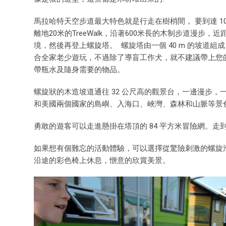
馬拉哈特天空步道最大特色就是行走在樹梢間， 要到達 10 層高
離地20米的TreeWalk，沿著600米長的木制步道漫
境，然後再登上螺旋塔。 螺旋塔由一個 40 m 的坡道
合全家老少遊玩，不過除了導盲工作犬，就不建議帶上您
帶瓶水及隨身需要的物品。
螺旋狀的木造坡道通往 32 公尺高的觀景台，一邊漫步，
和美國兩個國家的島嶼、入海口、峽灣、森林和山脈等景色。俯
勇敢的遊客可以走進懸掛在塔頂的 84 平方米冒險網。
如果想有個難忘的活動體驗，可以選擇從驚險刺激的螺旋滑
沿途的彩色椅上休息，愜意的欣賞美景。