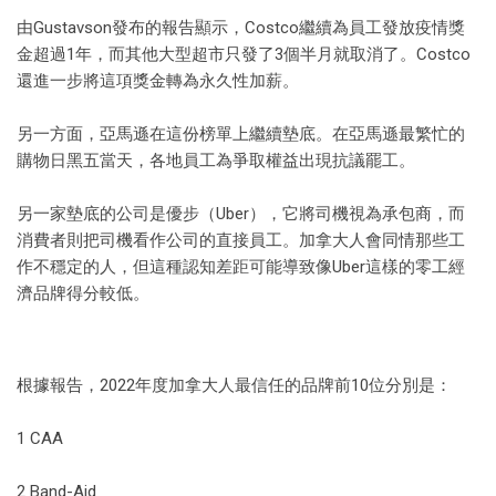
由Gustavson發布的報告顯示，Costco繼續為員工發放疫情獎
金超過1年，而其他大型超市只發了3個半月就取消了。Costco
還進一步將這項獎金轉為永久性加薪。
另一方面，亞馬遜在這份榜單上繼續墊底。在亞馬遜最繁忙的
購物日黑五當天，各地員工為爭取權益出現抗議罷工。
另一家墊底的公司是優步（Uber），它將司機視為承包商，而
消費者則把司機看作公司的直接員工。加拿大人會同情那些工
作不穩定的人，但這種認知差距可能導致像Uber這樣的零工經
濟品牌得分較低。
根據報告，2022年度加拿大人最信任的品牌前10位分別是：
1 CAA
2 Band-Aid