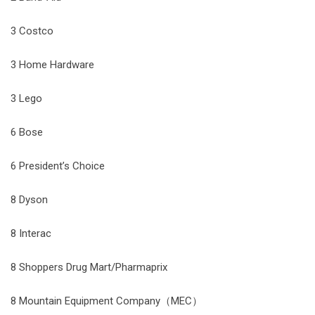
3 Costco
3 Home Hardware
3 Lego
6 Bose
6 President’s Choice
8 Dyson
8 Interac
8 Shoppers Drug Mart/Pharmaprix
8 Mountain Equipment Company（MEC）