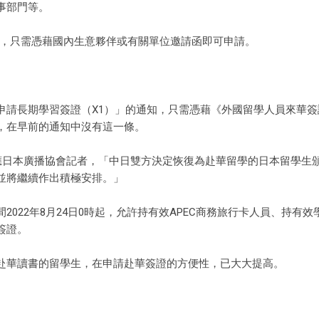
事部門等。
動，只需憑藉國內生意夥伴或有關單位邀請函即可申請。
申請長期學習簽證（X1）」的通知，只需憑藉《外國留學人員來華簽
，在早前的通知中沒有這一條。
回應日本廣播協會記者，「中日雙方決定恢復為赴華留學的日本留學生
並將繼續作出積極安排。」
022年8月24日0時起，允許持有效APEC商務旅行卡人員、持有效
簽證。
赴華讀書的留學生，在申請赴華簽證的方便性，已大大提高。