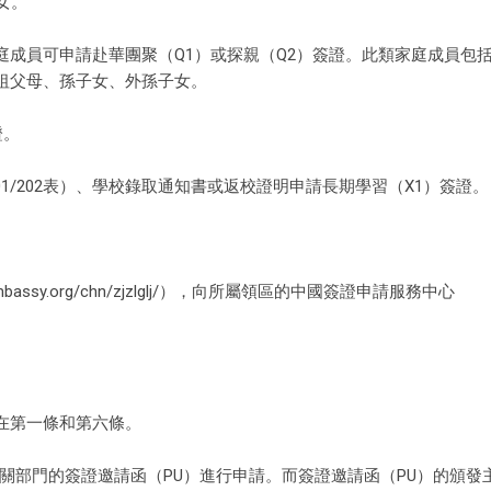
女。
成員可申請赴華團聚（Q1）或探親（Q2）簽證。此類家庭成員包
祖父母、孫子女、外孫子女。
證。
1/202表）、學校錄取通知書或返校證明申請長期學習（X1）簽證。
bassy.org/chn/zjzlglj/），向所屬領區的中國簽證申請服務中心
在第一條和第六條。
關部門的簽證邀請函（PU）進行申請。而簽證邀請函（PU）的頒發