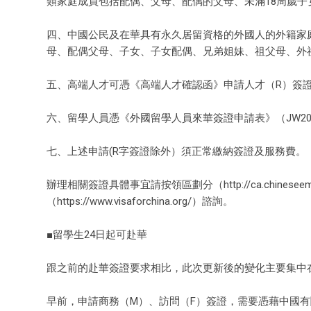
類家庭成員包括配偶、父母、配偶的父母、未滿18周歲子
四、中國公民及在華具有永久居留資格的外國人的外籍家庭
母、配偶父母、子女、子女配偶、兄弟姐妹、祖父母、外
五、高端人才可憑《高端人才確認函》申請人才（R）簽
六、留學人員憑《外國留學人員來華簽證申請表》（JW20
七、上述申請(R字簽證除外）須正常繳納簽證及服務費。
辦理相關簽證具體事宜請按領區劃分（http://ca.chineseem
（https://www.visaforchina.org/）諮詢。
■留學生24日起可赴華
跟之前的赴華簽證要求相比，此次更新後的變化主要集中
早前，申請商務（M）、訪問（F）簽證，需要憑藉中國有