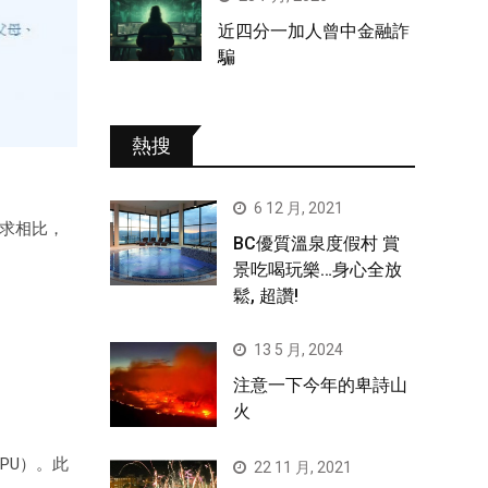
近四分一加人曾中金融詐
騙
熱搜
6 12 月, 2021
要求相比，
BC優質溫泉度假村 賞
景吃喝玩樂…身心全放
鬆, 超讚!
13 5 月, 2024
注意一下今年的卑詩山
火
PU）。此
22 11 月, 2021