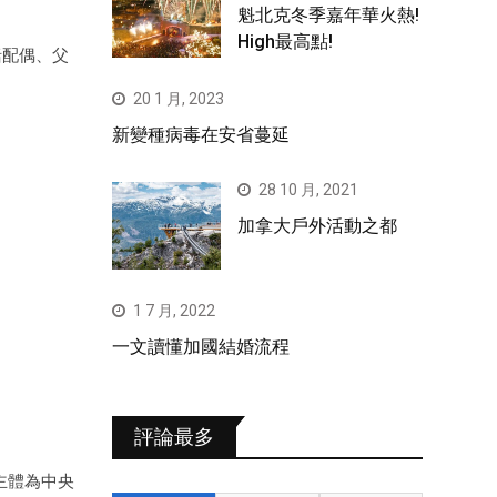
魁北克冬季嘉年華火熱!
High最高點!
括配偶、父
20 1 月, 2023
新變種病毒在安省蔓延
28 10 月, 2021
加拿大戶外活動之都
1 7 月, 2022
一文讀懂加國結婚流程
評論最多
主體為中央