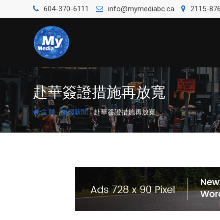
604-370-6111
info@mymediabc.ca
2115-876
赴華簽證措施再放寬
-
-
主頁
加國新聞
赴華簽證措施再放寬