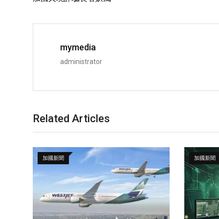
mymedia
administrator
Related Articles
加國新聞
加國新聞