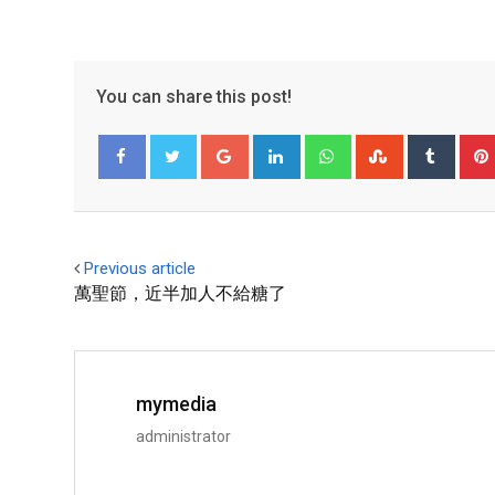
You can share this post!
Facebook
Twitter
Previous article
萬聖節，近半加人不給糖了
mymedia
administrator