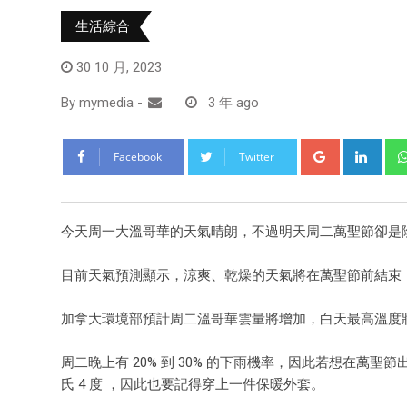
生活綜合
30 10 月, 2023
By
mymedia
-
3 年 ago
Facebook
Twitter
今天周一大溫哥華的天氣晴朗，不過明天周二萬聖節卻是
目前天氣預測顯示，涼爽、乾燥的天氣將在萬聖節前結束
加拿大環境部預計周二溫哥華雲量將增加，白天最高溫度將
周二晚上有 20% 到 30% 的下雨機率，因此若想在
氏 4 度 ，因此也要記得穿上一件保暖外套。