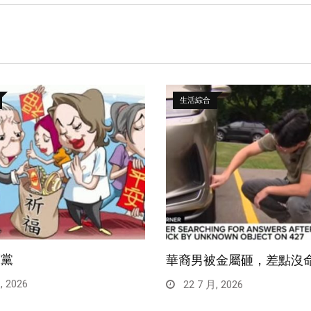
生活綜合
福黨
華裔男被金屬砸，差點沒
, 2026
22 7 月, 2026