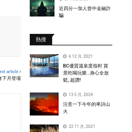
近四分一加人曾中金融詐
騙
熱搜
6 12 月, 2021
BC優質溫泉度假村 賞
ext article
景吃喝玩樂…身心全放
會下月登場
鬆, 超讚!
13 5 月, 2024
注意一下今年的卑詩山
火
22 11 月, 2021