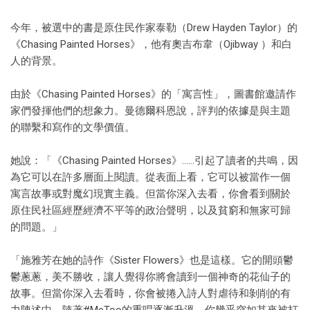
今年，被選中的書是原住民作家泰勒（Drew Hayden Taylor）的
《Chasing Painted Horses》，他有奧吉布韋（Ojibway ）和白
人的背景。
由於《Chasing Painted Horses》的「寓言性」，圖書館邀請作
家們發揮他們的想象力。曼德爾科恩說，評判的依據是與主題
的聯繫和寫作的文學價值。
她說：「《Chasing Painted Horses》……引起了讀者的共鳴，因
為它可以在許多層面上閱讀。從表面上看，它可以被當作一個
寓言故事或對魔幻現實主義。但當你深入去看，你會看到關於
原住民社區經歷經濟不平等的政治聲明，以及貧窮和無家可歸
的問題。」
「施雅芳在她的詩作《Sister Flowers》也是這樣。它的開頭鬱
鬱蔥蔥，美不勝收，讓人覺得你將會讀到一個神奇的花仙子的
故事。但當你深入去看時，你會被捲入詩人對虐待和剝削的有
力陳述中。隨著#MeToo的重唱逐漸升溫，你幾乎突如其來被打