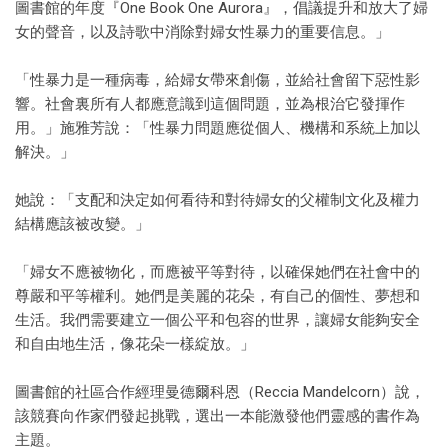
圖書館的年度『One Book One Aurora』，倡議提升和放大了婦
女的聲音，以及詩歌中消除對婦女性暴力的重要信息。」
「性暴力是一種病毒，給婦女帶來創傷，並給社會留下惡性影
響。社會裏所有人都應意識到這個問題，並為根治它發揮作
用。」施雅芳說：「性暴力問題應從個人、機構和系統上加以
解決。」
她說：「支配和決定如何看待和對待婦女的父權制文化及權力
結構應該被改變。」
「婦女不應被物化，而應被平等對待，以確保她們在社會中的
尊嚴和平等權利。她們是美麗的花朵，有自己的個性、夢想和
生活。我們需要建立一個公平和包容的世界，讓婦女能夠安全
和自由地生活，像花朵一樣綻放。」
圖書館的社區合作經理曼德爾科恩（Reccia Mandelcorn）說，
該競賽向作家們發起挑戰，選出一本能激發他們靈感的書作為
主題。