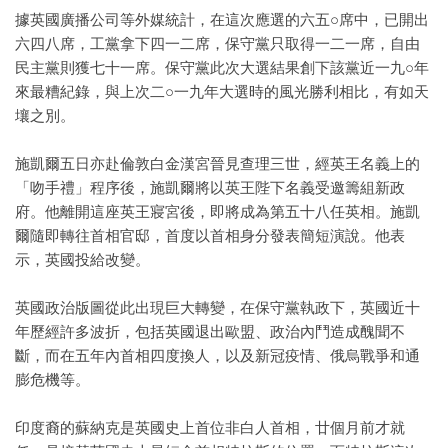
據英國廣播公司等外媒統計，在這次應選的六五○席中，已開出
六四八席，工黨拿下四一二席，保守黨只取得一二一席，自由
民主黨則獲七十一席。保守黨此次大選結果創下該黨近一九○年
來最糟紀錄，與上次二○一九年大選時的風光勝利相比，有如天
壤之別。
施凱爾五日亦赴倫敦白金漢宮晉見查理三世，經英王名義上的
「吻手禮」程序後，施凱爾將以英王陛下名義受邀籌組新政
府。他離開這座英王寢宮後，即將成為第五十八任英相。施凱
爾隨即轉往首相官邸，首度以首相身分發表簡短演說。他表
示，英國投給改變。
英國政治版圖從此出現巨大轉變，在保守黨執政下，英國近十
年歷經許多波折，包括英國退出歐盟、政治內鬥造成醜聞不
斷，而在五年內首相四度換人，以及新冠疫情、俄烏戰爭和通
膨危機等。
印度裔的蘇納克是英國史上首位非白人首相，廿個月前才就