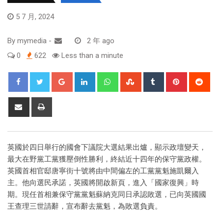
5 7 月, 2024
By
mymedia
-
2 年 ago
0
622
Less than a minute
英國於四日舉行的國會下議院大選結果出爐，顯示政壇變天，
最大在野黨工黨獲壓倒性勝利，終結近十四年的保守黨政權。
英國首相官邸唐寧街十號將由中間偏左的工黨黨魁施凱爾入
主。他向選民承諾，英國將開啟新頁，進入「國家復興」時
期。現任首相兼保守黨黨魁蘇納克同日承認敗選，已向英國國
王查理三世請辭，宣布辭去黨魁，為敗選負責。