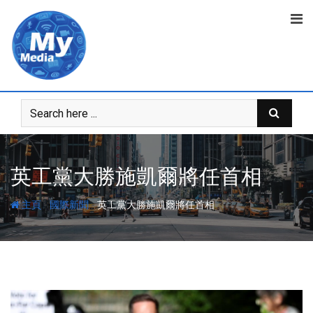
英工黨大勝施凱爾將任首相
-
-
主頁
國際新聞
英工黨大勝施凱爾將任首相