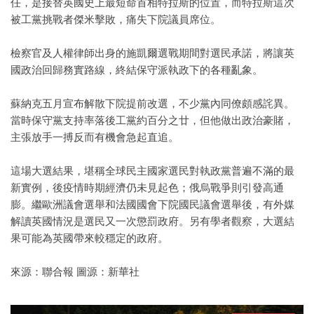
任，是接替英國史上最短命首相特拉斯的位置，而特拉斯這次
被工黨挑戰者傑米擊敗，痛失下院議員席位。
檢察官及人權律師出身的施凱爾選戰期間對選民承諾，將讓英
國政治回歸務實路線，終結保守派執政下的各種亂象。
蘇納克五月宣布解散下院提前改選，不少黨內同僚頗感詫異。
當時保守黨支持率落後工黨約百分之廿，但他做出政治豪賭，
主張放手一搏反而有機會急起直追。
這場大選結果，堪稱全球民主國家選民對執政黨普遍不滿的最
新實例，後疫情時期經濟仍未見起色；俄烏戰爭則引發高通
膨。繼歐洲議會選舉和法國國會下院國民議會選舉後，有外媒
解讀英國情況是選民又一次懲罰政府。另有學者觀察，大選結
果可能為英國帶來較穩定的政府。
來源：聯合報 圖源：新華社