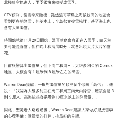
北極冷空氣進人，雨季很快會轉變成雪季。
CTV預測，當雪季來臨後，雖然溫哥華島上海拔較高的地區會
看到更多的降雪，但基本上，全島都會被雪掩埋，甚至海上也
會有大量降雪。
時間點就從11月29日開始，溫哥華島會真正進入雪季，白天主
要可能是雨雪，但在晚上和清晨時分，就會出現大片大片的雪
花。
目前很難算出降雪量，但下周二和周三，大維多利亞的 Comox
地區，大概會有 1 厘米到 8 厘米左右的降雪。
Warren Dean提醒，一般對降雪量的預測多半傾向「高估」，他
說：「我認為大維多利亞在周二和周三兩天內降雪，應該會是 3
到 5 厘米。高海拔很容易看到10厘米以上的降雪量。」
因此，聖誕老人巡遊過後，Warren Dean建議大家做好迎接雪季
的心理準備：做最壞的打算，抱最好的希望。