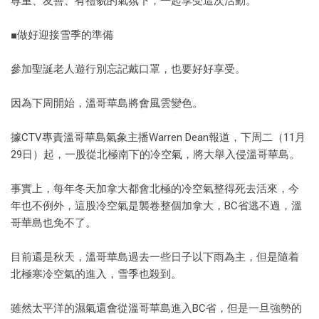
尊重、友善、有禮貌的氣氛下，一起享受這次活動。
■做好迎接雪季的準備
參加聖誕老人遊行別忘記戴口罩，也要好好享受。
因為下周開始，溫哥華島將會風雲變色。
據CTV專責溫哥華島氣象主播Warren Dean報道，下周二（11月
29日）起，一股從北極南下的冷空氣，將大舉入侵溫哥華島。
事實上，每年冬天加拿大都會北極的冷空氣整得死去活來，今
年也不例外，這股冷空氣是襲卷整個加拿大，BC省逃不過，溫
哥華島也免不了。
目前還是秋天，溫哥華島過去一些日子以下雨為主，但是隨着
北極寒冷空氣的進入，雪季也殺到。
雖然太平洋的濕氣還會從溫哥華島進入BC省，但是一旦強勢的