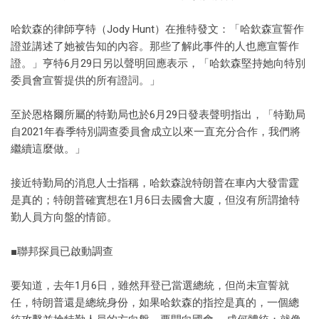
哈欽森的律師亨特（Jody Hunt）在推特發文：「哈欽森宣誓作
證並講述了她被告知的內容。那些了解此事件的人也應宣誓作
證。」亨特6月29日另以聲明回應表示，「哈欽森堅持她向特別
委員會宣誓提供的所有證詞。」
至於恩格爾所屬的特勤局也於6月29日發表聲明指出，「特勤局
自2021年春季特別調查委員會成立以來一直充分合作，我們將
繼續這麼做。」
接近特勤局的消息人士指稱，哈欽森說特朗普在車內大發雷霆
是真的；特朗普確實想在1月6日去國會大廈，但沒有所謂搶特
勤人員方向盤的情節。
■聯邦探員已啟動調查
要知道，去年1月6日，雖然拜登已當選總統，但尚未宣誓就
任，特朗普還是總統身份，如果哈欽森的指控是真的，一個總