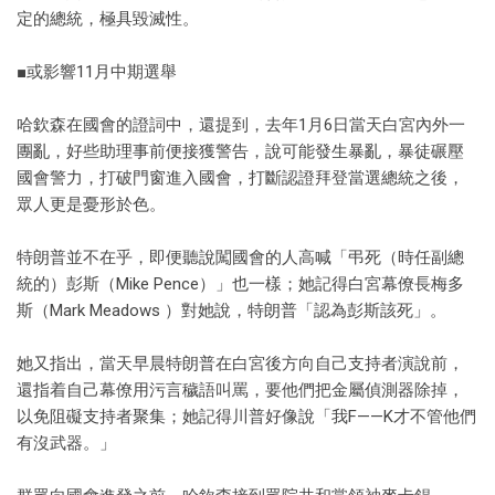
定的總統，極具毀滅性。
■或影響11月中期選舉
哈欽森在國會的證詞中，還提到，去年1月6日當天白宮內外一
團亂，好些助理事前便接獲警告，說可能發生暴亂，暴徒碾壓
國會警力，打破門窗進入國會，打斷認證拜登當選總統之後，
眾人更是憂形於色。
特朗普並不在乎，即便聽說闖國會的人高喊「弔死（時任副總
統的）彭斯（Mike Pence）」也一樣；她記得白宮幕僚長梅多
斯（Mark Meadows ）對她說，特朗普「認為彭斯該死」。
她又指出，當天早晨特朗普在白宮後方向自己支持者演說前，
還指着自己幕僚用污言穢語叫罵，要他們把金屬偵測器除掉，
以免阻礙支持者聚集；她記得川普好像說「我F——K才不管他們
有沒武器。」