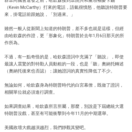
群眾向國會進發之前，哈欽森接到眾院共和黨領袖麥卡錫
（Kevin McCarthy）打來的電話，語氣很憤怒，他聽說特朗普要
來，掛電話前跟她說，「別過來。」
雖然一般人從新聞上知道的特朗普，差不多也就是這樣，但經
由哈欽森的作證，更「形象化」特朗普於去年1月6日那天的所
作所為。
不過，有一點奇怪的是，哈欽森證詞中充滿了「聽說」，即使
最讓人震驚的對特勤人員動粗的一段，也是「聽」奧納托轉述
（奧納托後來也否認）；讓她證詞的真實性降低了不少。
無論如何，哈欽森身為特朗普時代的白宮幕僚，既做了證詞，
相關單位就必須進行調查。
如果調查結果，哈欽森所言所屬，那麼，別說是下屆總統大選
特朗普沒戲，甚至有可能衝擊到今年11月的中期選舉。
美國政壇大戲越演越烈，我們靜觀其變吧。