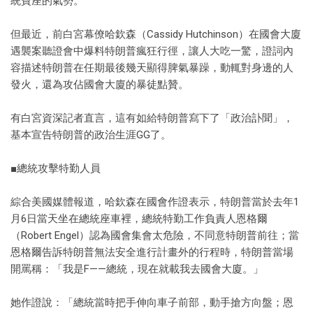
統寶座的氣勢。
但最近，前白宮幕僚哈欽森（Cassidy Hutchinson）在國會大廈
遇襲案聽證會中爆料特朗普瘋狂行徑，讓人大吃一驚，證詞內
容描述特朗普在任期最後幾天顯得脾氣暴躁，動輒對身邊的人
發火，還為攻佔國會大廈的暴徒點贊。
有白宮資深記者直言，這有如給特朗普寫下了「政治訃聞」，
基本宣告特朗普的政治生涯GG了。
■總統攻擊特勤人員
綜合美國媒體報道，哈欽森在國會作證表示，特朗普當於去年1
月6日當天坐在總統座車裡，總統特勤工作負責人恩格爾
（Robert Engel）認為國會集會太危險，不同意特朗普前往；當
恩格爾告訴特朗普無法安全進行計畫外的行程時，特朗普當場
開罵稱：「我是F——總統，現在就載我去國會大廈。」
她作證說：「總統當時把手伸向車子前部，動手搶方向盤；恩