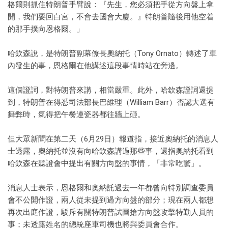
格爾則抓住特朗普手臂說：『先生，您必須把手從方向盤上拿
開，我們要回白宮，不會去國會大廈。』特朗普隨後用他空着
的那手撲向恩格爾。」
哈欽森說，是特朗普副幕僚長奧納托（Tony Ornato）轉述了車
內發生的事，恩格爾在他講述這段事情時站在旁邊。
這個證詞，對特朗普來講，相當嚴重。此外，哈欽森證詞還提
到，特朗普在得悉司法部長巴維理（William Barr）否認大選有
舞弊時，氣得把午餐連瓷器都往牆上砸。
但大眾新聞在第二天（6月29日）報道指，接近奧納托的消息人
士透露，奧納托並沒有向哈欽森講過那些事，還指奧納托看到
哈欽森在聽證會中提出有關方向盤的事情，「非常吃驚」。
消息人士表示，恩格爾和奧納託過去一年都曾向特別調查委員
會不公開作證，兩人從未提到過方向盤的部分；現在兩人都想
再次出庭作證，駁斥有關特朗普試圖搶方向盤攻擊特勤人員的
事；未透露姓名的總統座車司機也將與委員會合作。