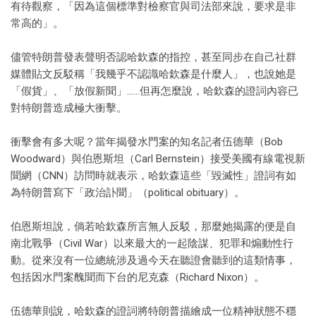
有待觀察，「因為這個標準對檢察官與司法部來說，要求是非
常高的」。
儘管特朗普發表聲明否認哈欽森的指控，甚至同步在自己社群
媒體貼文反駁稱「我幾乎不認識哈欽森是什麼人」，也說她是
「假貨」、「放假新聞」……但再怎麼說，哈欽森的證詞內容已
對特朗普造成極大衝擊。
衝擊會有多大呢？當年揭發水門案的知名記者伍德華（Bob
Woodward）與伯恩斯坦（Carl Bernstein）接受美國有線電視新
聞網（CNN）訪問時就表示，哈欽森這些「毀滅性」證詞有如
為特朗普寫下「政治訃聞」（political obituary）。
伯恩斯坦說，倘若哈欽森所言無人反駁，那麼她揭露的便是自
南北戰爭（Civil War）以來最大的一起陰謀、犯罪和煽動性行
動。從來沒有一位總統涉及過今天在聽證會聽到的這類情事，
包括因水門案醜聞而下台的尼克森（Richard Nixon）。
伍德華則說，哈欽森的證詞將特朗普描繪成一位精神狀態不穩