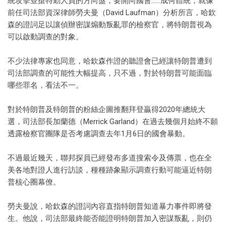
統攻擊並搶特勤人員的方向盤，要開向國會……成何體統；就像
前任司法部資深律師勞夫曼（David Laufman）分析所言，哈欽
森的證詞足以讓偵辦密謀煽動叛亂罪的檢察官，將特朗普視為
可以啟動調查的對象。
不少法律專家也同意，哈欽森作證的聽證會已經讓特朗普遭到
司法部調查的可能性大幅提高，只不過，對於特朗普可能面臨
哪些罪名，看法不一。
對於特朗普及特朗普的粉絲企圖推翻拜登贏得2020年總統大
選，司法部長加蘭德（Merrick Garland）在過去幾個月始終不願
透露檢察官團隊是否考慮調查去年1月6日的國會暴動。
不過最近幾天，聯邦探員已經發布多道搜索令及傳票，也在全
美各地對證人進行訪談，種種跡象顯示調查行動可能逼近特朗
普核心圈幕僚。
勞夫曼說，哈欽森的證詞內容直指特朗普知道暴力事件即將發
生。他說，司法部最終能否能證明特朗普加入密謀叛亂，則仍