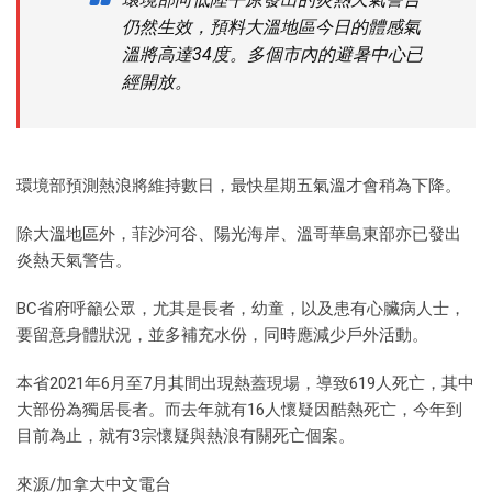
仍然生效，預料大溫地區今日的體感氣
溫將高達34度。多個市內的避暑中心已
經開放。
環境部預測熱浪將維持數日，最快星期五氣溫才會稍為下降。
除大溫地區外，菲沙河谷、陽光海岸、溫哥華島東部亦已發出
炎熱天氣警告。
BC省府呼籲公眾，尤其是長者，幼童，以及患有心臟病人士，
要留意身體狀況，並多補充水份，同時應減少戶外活動。
本省2021年6月至7月其間出現熱蓋現場，導致619人死亡，其中
大部份為獨居長者。而去年就有16人懷疑因酷熱死亡，今年到
目前為止，就有3宗懷疑與熱浪有關死亡個案。
來源/加拿大中文電台