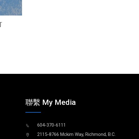
訂
聯繫 My Media
604-370-6111
2115-8766 Mckim Way, Richmond, B.C.