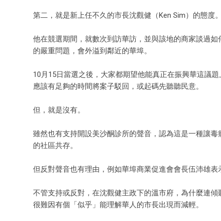
第二，就是新上任不久的市長沈觀健（Ken Sim）的態度
他在競選期間，就數次到訪華訪，並與該地的商家談過如何振興
的嚴重問題，會外溢到鄰近的華埠。
10月15日當選之後，大家都期望他能真正在振興華這議
應該有足夠的時間將案子駁回，或起碼先聽聽民意。
但，就是沒有。
雖然也有支持開設美沙酮診所的聲音，認為這是一種讓毒
的社區共存。
但反對聲音也有理由，例如華埠商業促進會會長伍沛雄表
不管支持或反對，在沈觀健主政下的溫市府，為什麼連傾
很難因有個「似乎」能理解華人的市長出現而減輕。