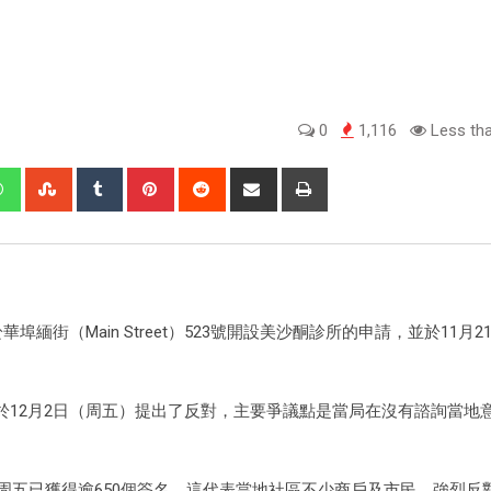
0
1,116
Less tha
於華埠緬街（Main Street）523號開設美沙酮診所的申請，並於11月2
於12月2日（周五）提出了反對，主要爭議點是當局在沒有諮詢當地
截至周五已獲得逾650個簽名，這代表當地社區不少商戶及市民，強烈反