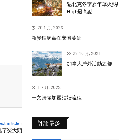
魁北克冬季嘉年華火熱!
High最高點!
20 1 月, 2023
新變種病毒在安省蔓延
28 10 月, 2021
加拿大戶外活動之都
1 7 月, 2022
一文讀懂加國結婚流程
評論最多
ext article
當了冤大頭