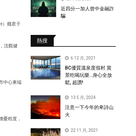
近四分一加人曾中金融詐
騙
et）癮君子
熱搜
，沈觀健
6 12 月, 2021
BC優質溫泉度假村 賞
景吃喝玩樂…身心全放
鬆, 超讚!
市中心東端
13 5 月, 2024
注意一下今年的卑詩山
火
擔憂程度，
22 11 月, 2021