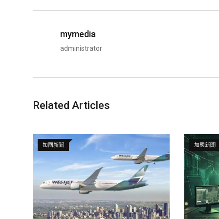
mymedia
administrator
Related Articles
加國新聞
加國新聞