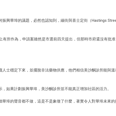
。
華埠的議題，必然也認知到，緬街與喜士定街（Hastings Stre
題上有所作為，申請案雖然是市選前四天提出，但那時市府還沒有批准
癮人士穩定下來，並擺脫非法藥物供應，他們相信美沙酮診所能與溫
示，如果計劃振興華埠，美沙酮診所並不能真正增加社區的活力。
聽華埠的聲音都不做，這是不是象徵了什麼，著實令人對華埠未來的