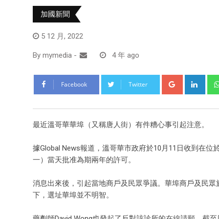
加國新聞
5 12 月, 2022
By
mymedia
-
4 年 ago
Facebook
Twitter
最近溫哥華華埠（又稱唐人街）有件糟心事引起注意。
據Global News報道，溫哥華市政府於10月11日收到在位
一）當天批准為期兩年的許可。
消息出來後，引起當地商戶及民眾爭議。華埠商戶及民眾
下，選址華埠並不明智。
藥劑師David Wong也發起了反對該診所的在線請願，