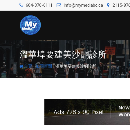
604-370-6111
info@mymediabc.ca
2115-876
溫華埠要建美沙酮診所
-
-
主頁
加國新聞
溫華埠要建美沙酮診所