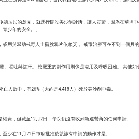
也沒有聆聽居民的意見，就逕行開設美沙酮診所，讓人震驚，因為在華埠
、青少年的安全。」
或用於幫助戒毒人士擺脫鴉片依賴[2] 。戒毒治療可在不到一個月
睡、嘔吐與盜汗。 較嚴重的副作用則像是濫用及呼吸困難。 其他如
亡人數中，有26%（大約是4,418人）死於美沙酮中毒。
權責，但截至12月2日，學院仍沒有收到新運營商的任何申請。
至少在11月21日市府批准後就該有申請的動作才是。