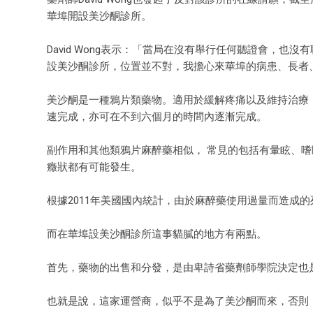
華埠開設美沙酮診所。
David Wong表示：「當局在沒有舉行任何聽證會，
設美沙酮診所，位置並不對，我擔心來華埠的病患、長者
美沙酮是一種鴉片類藥物。適用於緩解疼痛以及維持治療，
速完成，亦可在不到六個月的時間內逐漸完成。
副作用和其他類鴉片麻醉藥相似， 常見的包括有暈眩、嗜
癥狀都有可能發生。
根據2011年美國國內統計，由於麻醉藥使用過量而造成的死
而在華埠設美沙酮診所這事貓膩的地方有兩點。
首先，藥物的出售和分發，是由卑詩省藥劑師學院決定也是
也就是說，這家運營商，似乎不是為了美沙酮而來，否則，