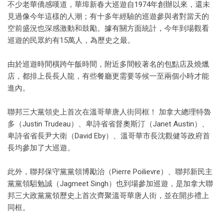
不少老華僑感嘆道，華埠新春大巡遊自1974年創辦以來，還未
見過像今年這樣的人潮；有十多年經驗的巡遊參與者對當天的
空前盛況也深感激動和鼓勵。據有關方面統計，今年到場觀看
巡遊的民眾約有15萬人，為歷史之最。
由於巡遊時間橫跨午飯時間，附近多間較著名的包點店及燒爉
店，都排上長長人龍，有些餐廳更需要等候一至兩個小時才能
進內。
聯邦三大黨領史上首次在溫哥華唐人街同框！ 加拿大總理特魯
多（Justin Trudeau）、卑詩省省督奧斯汀（Janet Austin）、
卑詩省省長尹大衛（David Eby）、溫哥華市長沈觀健等政府首
長均參加了大巡遊。
此外，聯邦保守黨黨領博勵治（Pierre Poilievre）、聯邦新民主
黨黨領駔勉誠（Jagmeet Singh）也到場參加巡遊，是加拿大聯
邦三大政黨黨領歷史上首次齊聚溫哥華唐人街，並在開步禮上
同框。