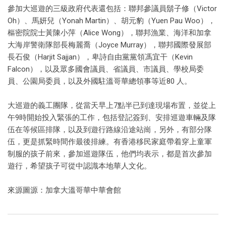
參加大巡遊的三級政府代表還包括：聯邦參議員鬍子修（Victor
Oh）、馬妍兒（Yonah Martin）、胡元豹（Yuen Pau Woo），
樞密院院士黃陳小萍（Alice Wong），聯邦漁業、海洋和加拿
大海岸警衛隊部長梅麗喬（Joyce Murray），聯邦國際發展部
長石俊（Harjit Sajjan），卑詩自由黨黨領馮宜干（Kevin
Falcon），以及眾多國會議員、省議員、市議員、學校局委
員、公園局委員，以及外國駐溫哥華總領事等近80 人。
大巡遊的義工團隊，從當天早上7點半已到達現場布置，並從上
午9時開始投入緊張的工作，包括登記簽到、安排巡遊車輛及隊
伍在等候區排隊，以及到遊行路線沿途站崗，另外，有部分隊
伍，更是抓緊時間作最後排練。有香港移民家庭帶着穿上童軍
制服的孩子前來，參加巡遊隊伍，他們均表示，都是首次參加
遊行，希望孩子可從中認識本地華人文化。
來源圖源：加拿大溫哥華中華會館