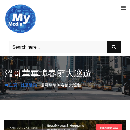
溫哥華華埠春節大巡遊
-
-
主頁
社區活動
溫哥華華埠春節大巡遊