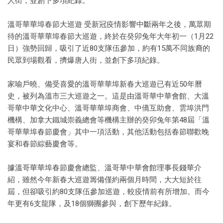
人街，並創下多項紀錄。
溫哥華華埠春節大巡遊 受新冠疫情影響中斷兩年之後，萬眾期
待的溫哥華華埠春節大巡遊，終於在癸卯兔年大年初一（1月22
日）強勢回歸，吸引了近80支隊伍參加，約有15萬不同族裔的
民眾到場觀看，擠爆唐人街，並創下多項紀錄。
家喻戶曉、備受喜愛的溫哥華華埠新春大巡遊已有近50年曆
史，被列為溫市三大巡遊之一。這是由溫哥華中華會館、大溫
哥華中華文化中心、溫哥華華埠商會、中僑互助會、雲埠洪門
機構、加拿大鐵城崇義總會等機構主辦的癸卯兔年第48屆「溫
哥華華埠春節慶會」其中一項活動，其他活動包括春節聯歡晚
宴和春節綜藝慶會等。
據溫哥華華埠春節慶會總監、溫哥華中華會館理事長錢華介
紹，雖然今年新春大巡遊籌備僅約兩個月時間，大大短於往
屆，但卻吸引約80支隊伍參加巡遊，較疫情前有所增加。而今
年更有6支龍隊，及18個獅團參與，創下歷年紀錄。