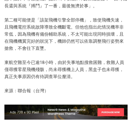
長還與系統『搏鬥』了一番，最後無濟於事」。
第二種可能便是「該架飛機引擎全部停機」，致使飛機失速，
且飛機電控系統故障導致全機斷電。但他也指出此情況機率非
常低，因為飛機有備份輔助系統，不太可能出現同時損壞，且
在飛機機翼完好的狀況下，機師仍然可以依靠調整飛行姿勢來
搶救，不會往下直墜。
東航空難至今已逾18小時，由於失事地點搜救困難，救難人員
僅尋獲零星飛機殘骸，尚未尋獲機上人員，黑盒子也未尋獲，
真正失事原因仍有待調查單位釐清。
來源：聯合報（台灣）