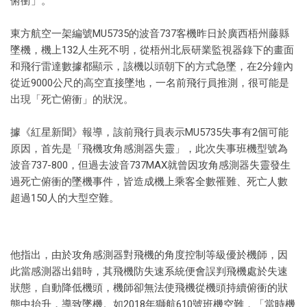
俯衝」。
東方航空一架編號MU5735的波音737客機昨日於廣西梧州藤縣
墜機，機上132人生死不明，從梧州北辰研業監視器錄下的畫面
和飛行雷達數據都顯示，該機以頭朝下的方式急墜，在2分鐘內
從近9000公尺的高空直接墜地，一名前飛行員推測，很可能是
出現「死亡俯衝」的狀況。
據《紅星新聞》報導，該前飛行員表示MU5735失事有2個可能
原因，首先是「飛機攻角感測器失靈」，此次失事班機型號為
波音737-800，但過去波音737MAX就曾因攻角感測器失靈發生
過死亡俯衝的墜機事件，皆造成機上乘客全數罹難、死亡人數
超過150人的大型空難。
他指出，由於攻角感測器對飛機的角度控制等級優於機師，因
此當感測器出錯時，其飛機防失速系統便會誤判飛機處於失速
狀態，自動降低機頭，機師卻無法使飛機從機頭持續俯衝的狀
態中抬升，導致墜機。如2018年獅航610號班機空難，「當時機