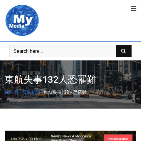
東航失事132人恐罹難
-
-
主頁
國際新聞
東航失事132人恐罹難