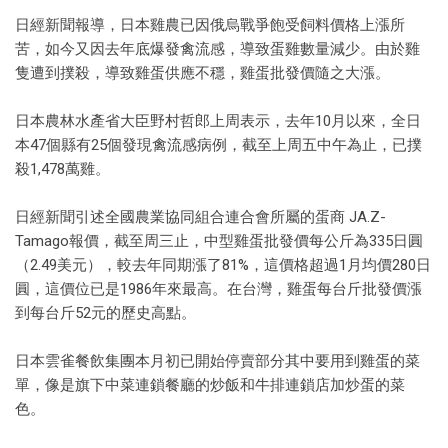
日經新聞報導，日本雞農已因俄烏戰爭飽受飼料價格上漲所
苦，如今又因去年底爆發禽流感，導致蛋雞數量減少。由於雞
隻遭到撲殺，導致雞蛋供應不穩，雞蛋批發價隨之大漲。
日本農林水產省大臣野村哲郎上周表示，去年10月以來，全日
本47個縣有25個發現禽流感病例，截至上周五中午為止，已撲
殺1,478萬雞。
日經新聞引述全國農業協同組合連合會所屬的蛋商 JA.Z-
Tamago報價，截至周三止，中型雞蛋批發價每公斤為335日圓
（2.49美元），較去年同期漲了81%，這價格超過1月均價280日
圓，這價位已是1986年來最高。在台灣，雞蛋每台斤批發價漲
到每台斤52元的歷史高點。
日本雲雀餐飲集團本月初已開始停賣部分其中要用到雞蛋的菜
單，像是旗下中菜連鎖餐廳的炒飯和牛排連鎖店加炒蛋的菜
色。