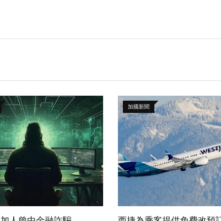
加國新聞
一加人曾中金融詐騙
西捷為乘客提供免費改預