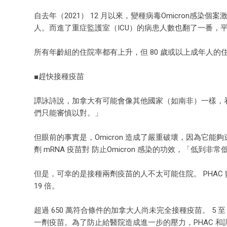
自去年（2021） 12 月以來，變種病毒Omicron感
人。而進了重症監護室（ICU）的病患人數也翻了一番，平均
所有年齡組的住院率都有上升，但 80 歲或以上成年人的住
■趕快接種疫苗
譚詠詩說，加拿大有可能會像其他國家（如南非）一樣，看
們只能審慎以對。」
但眼前的事實是，Omicron 造成了嚴重破壞，因為它能
劑 mRNA 疫苗對 防止Omicron 感染的功效，「低到非常低」（l
但是，可幸的是接種兩劑疫苗的人不太可能住院。 PHAC 
19 倍。
超過 650 萬符合條件的加拿大人尚未完全接種疫苗。 5 
一劑疫苗。為了防止給醫院造成進一步的壓力，PHAC 