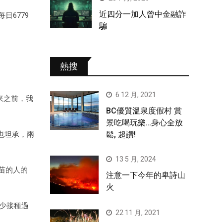
近四分一加人曾中金融詐
日6779
騙
熱搜
6 12 月, 2021
來之前，我
BC優質溫泉度假村 賞
景吃喝玩樂…身心全放
鬆, 超讚!
 也坦承，兩
13 5 月, 2024
疫苗的人的
注意一下今年的卑詩山
火
至少接種過
22 11 月, 2021