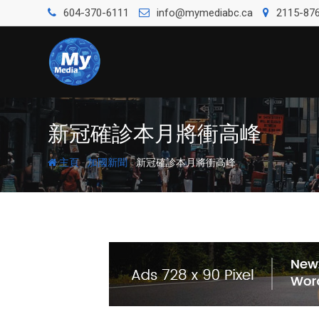
604-370-6111
info@mymediabc.ca
2115-876
新冠確診本月將衝高峰
-
-
主頁
加國新聞
新冠確診本月將衝高峰