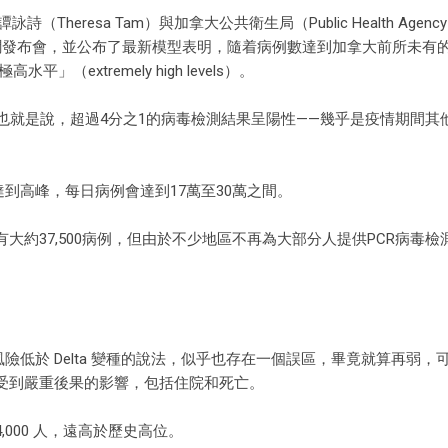
resa Tam）與加拿大公共衛生局（Public Health Agency 
召開新聞發布會，並公布了最新模型表明，隨着病例數達到加拿大前所未有
（extremely high levels）。
。也就是說，超過4分之1的病毒檢測結果呈陽性——幾乎是疫情期間其
達到高峰，每日病例會達到17萬至30萬之間。
約37,500病例，但由於不少地區不再為大部分人提供PCR病毒檢
風險低於 Delta 變種的說法，似乎也存在一個誤區，畢竟就算再弱，
受到嚴重後果的影響，包括住院和死亡。
4,000 人，遠高於歷史高位。