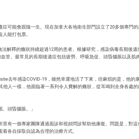
遺症可能會跟隨一生。現在加拿大各地衛生部門設立了20多個專門的
沒人能打包票。
無法解釋的癥狀持續超過12周的患者。根據研究，感染病毒長期後遺
部和血管。最常見的長期後遺症包括疲勞、呼吸急促、頭昏腦脹以及肌
ristie去年感染COVID-19，雖然幸運地活了下來，但麻煩的是，他
和其他人一樣，他面臨著一系列令人費解的癥狀，從耳鳴到全身各處的
眠、頭昏腦脹。」
所里有一個專家團隊通過面診和視頻問診幫助他康復。問題是，對這
索着各自採取自認為合理的治療方式。