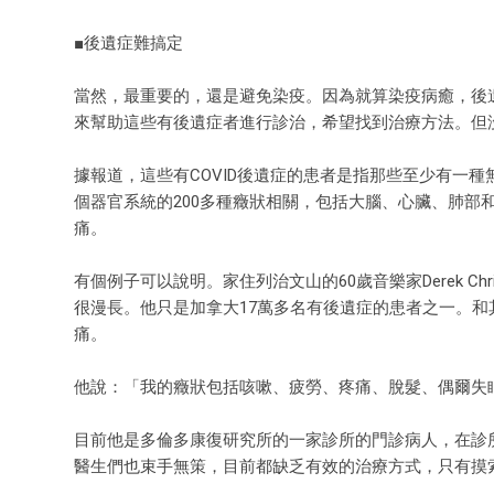
■後遺症難搞定
當然，最重要的，還是避免染疫。因為就算染疫病癒，後
來幫助這些有後遺症者進行診治，希望找到治療方法。但
據報道，這些有COVID後遺症的患者是指那些至少有一種
個器官系統的200多種癥狀相關，包括大腦、心臟、肺
痛。
有個例子可以說明。家住列治文山的60歲音樂家Derek Ch
很漫長。他只是加拿大17萬多名有後遺症的患者之一。
痛。
他說：「我的癥狀包括咳嗽、疲勞、疼痛、脫髮、偶爾失
目前他是多倫多康復研究所的一家診所的門診病人，在診
醫生們也束手無策，目前都缺乏有效的治療方式，只有摸