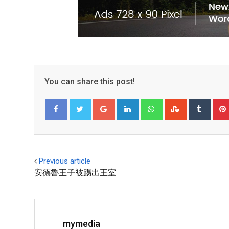
You can share this post!
Facebook
Twitter
Previous article
安德魯王子被踢出王室
mymedia