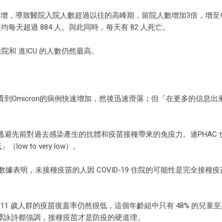
染個案激增，導致醫院入院人數超過以往的高峰期，留院人數增加3倍，增至每
每天超過 884 人。與此同時，每天有 82 人死亡。
院和 進ICU 的人數仍然最高。
到Omicron的病例快速增加，然後迅速滑落；但「在更多的信息出
夠逃避先前對過去感染產生的抗體和疫苗接種帶來的免疫力。連PHAC
ow to very low）。
數據表明，未接種疫苗的人因 COVID-19 住院的可能性是完全接種
至 11 歲人群的疫苗復蓋率仍然很低，這個年齡組中只有 48% 的兒童
和譚詠詩都強調，接種疫苗才是防疫的硬道理。