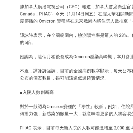
據加拿大廣播電視公司（CBC）報道，加拿大首席衛生官 譚詠詩（The
Canada，PHAC）今天（1月14日周五）在渥太華
度傳播的 Omicron 變種將在未來幾周內將住院人數推至「極高水平」
譚詠詩表示，在全國範圍內，檢測陽性率是驚人的 28%
的5倍。
她認為，這個月稍後會成為Omicron感染高峰期，本月會
不過，譚詠詩強調，目前的全國病例數字顯示，每天公布有大
公布的個案數目，很可能遠遠低過確實情況。
■入院人數創新高
對於一般認為Omicron變種的「毒性」較低，例如，住院
傳播力強，新感染的數量一大，就意味着更多的人將容易
PHAC 表示，目前每天新入院的人數可能激增至 2,000 至 