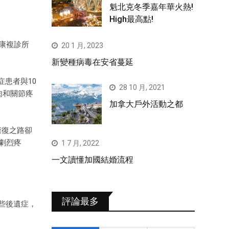
魁北克冬季嘉年華火熱!
High最高點!
康複診所
20 1 月, 2023
新變種病毒在安省蔓延
症患者與10
28 10 月, 2021
肉和關節疼
加拿大戶外活動之都
的康復之路卻
劇烈疼
1 7 月, 2022
一文讀懂加國結婚流程
評論最多
些後遺症，