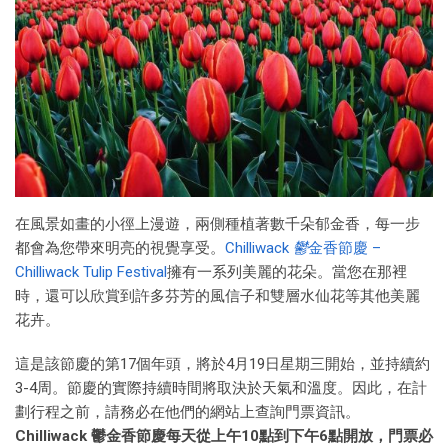
在風景如畫的小徑上漫遊，兩側種植著數千朵郁金香，每一步
都會為您帶來明亮的視覺享受。
Chilliwack
鬱
金香節慶 –
Chilliwack Tulip Festival
擁有一系列美麗的花朵。當您在那裡
時，還可以欣賞到許多芬芳的風信子和雙層水仙花等其他美麗
花卉。
這是該節慶的第17個年頭，將於4月19日星期三開始，並持續約
3-4周。節慶的實際持續時間將取決於天氣和溫度。因此，在計
劃行程之前，請務必在他們的網站上查詢門票資訊。
Chilliwack 鬱金香節慶每天從上午10點到下午6點開放，門票必