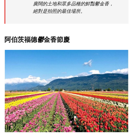
廣闊的土地和眾多品種的鮮豔鬱金香，
絕對是拍照的最佳場所。
阿伯茨福德
鬱
金香節慶