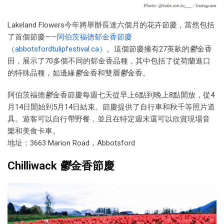
Lakeland Flowers今年將舉辦長達六個月的花卉節慶，當然包括
了首個節慶——
阿伯茨福德郁金香節慶
（abbotsfordtulipfestival.ca）
。這個節慶擁有27英畝的
鬱
金香
田，展示了70多個不同的郁金香品種，其中包括了從荷蘭進口
的特殊品種，如邊緣
鬱
金香和雙層
鬱
金香。
阿伯茨福德
鬱
金香節慶每週七天從早上6點到晚上8點開放，從4
月14日開始到5月14日結束。節慶提供了自行車和秋千等照片道
具。遊客可以自行帶野餐，並且在特定週末還可以欣賞現場音
樂和美食卡車。
地址：3663 Marion Road，Abbotsford
Chilliwack
鬱
金香節慶