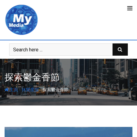
探索鬱金香節
-
-
主頁
休閒度假
探索鬱金香節