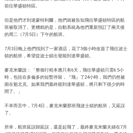
前往華盛頓特區。
但是他們才到達蒙特利爾，他們就被告知飛往華盛頓特區的航
班被取消了。更糟糕的是，自動系統為他們重新預訂了兩天後
的周二（7月5日）下午的航班。
7月3日晚上他們找到了一家酒店，花了3個小時改簽了飛往波士
頓的航班，希望從波士頓出發能到達華盛頓。
麥克米蘭說：「整個行程本應只有6天，飛往華盛頓只需6.5小
時，包括在多倫多的短暫停留，『飛』了24小時，我們仍然被
困在魁北克。如果我們最終能到達華盛頓，將只剩下很少的時
間了。」
不幸而言中，7月4日，麥克米蘭那班飛波士頓的航班，又延誤
了。
所幸，航班延誤歸延誤，還是起飛了，最終麥克米蘭夫婦在7月