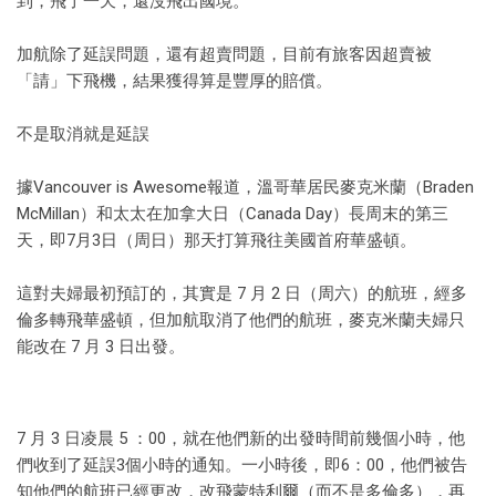
到，飛了一天，還沒飛出國境。
加航除了延誤問題，還有超賣問題，目前有旅客因超賣被
「請」下飛機，結果獲得算是豐厚的賠償。
不是取消就是延誤
據Vancouver is Awesome報道，溫哥華居民麥克米蘭（Braden
McMillan）和太太在加拿大日（Canada Day）長周末的第三
天，即7月3日（周日）那天打算飛往美國首府華盛頓。
這對夫婦最初預訂的，其實是 7 月 2 日（周六）的航班，經多
倫多轉飛華盛頓，但加航取消了他們的航班，麥克米蘭夫婦只
能改在 7 月 3 日出發。
7 月 3 日凌晨 5 ：00，就在他們新的出發時間前幾個小時，他
們收到了延誤3個小時的通知。一小時後，即6：00，他們被告
知他們的航班已經更改，改飛蒙特利爾（而不是多倫多），再