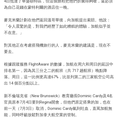
4日抵達了華盛頓特區，但這個旅程把他們折騰得夠嗆，還必須
為自己花錢在蒙特利爾的酒店住一晚。
麥克米蘭計劃在他們返回溫哥華後，向加航提出索賠。他說：
「令人震驚的是，對我們經歷了如此糟糕的體驗，加航似乎並
不在意。」
對其他正在考慮搭飛機旅行的人，麥克米蘭的建議是，現在不
要去。
根據跟蹤服務 FlightAware 的數據，加航在周六和周日的延誤中
排名第一，因為其三分之二的航班（共 717 趟航班）晚點降
落。周日，這一比例更高達67%，比並列第二的三家航空公司高
出 14 個百分點以上。
新不倫瑞克省（New Brunswick）教育廳長Dominic Cardy及4名
官員原本7月4日要到Regina開會，但他們原定搭乘的加，也在
前一天（7月3日）取消，Dominic Cardy氣到吐血，直罵加航無
能，同時呼籲放鬆對加拿大航空業的管制。