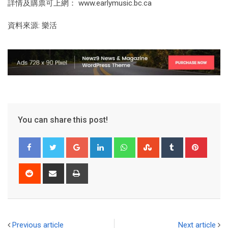
詳情及購票可上網： www.earlymusic.bc.ca
資料來源: 樂活
You can share this post!
Previous article
Next article