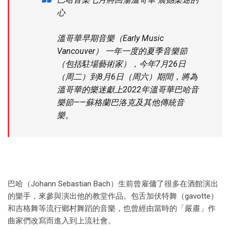
心
溫哥華早期音樂（Early Music
Vancouver） 一年一度的夏季音樂節
（包括駐場藝術家），今年7月26日
（周二）到8月6日（周六）期間，將為
溫哥華的樂迷獻上2022年溫哥華巴哈音
樂節——蘇格蘭巴洛克及其他傳統音
樂。
巴哈（Johann Sebastian Bach）生前曾雇傭了很多在酒館演出
的樂手，來參與演出他的教堂作品。包舌加伏特舞（gavotte）
和吉格舞等流行鄉村舞蹈的音樂，也曾經由當時的「嚴肅」作
曲家們改寫而進入到上流社會。