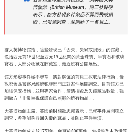
博物館（British Museum）周三發聲明
表示，館方發現多件藏品不翼而飛或損
毀，已報警調查，並開除了一名員工。
據大英博物館指，這些發現已「丟失、失竊或損毀」的館藏，
包括西元前15世紀至西元19世紀間的黃金珠寶、半寶石和玻璃
寶石，大部分收藏在貯藏室，最近沒有公開展出。
館方形容事件極不尋常，將對解僱的前員工採取法律行動，倫
敦都會區警察局經濟犯罪部門正對案件展開調查。目前館方已
加強保安措施，並與專家合作，釐清損毀及失蹤藏品數量，強
調館方「非常重視保護自己照顧的所有物品」。
大英博物館主席、英國前財相歐思邦表示，已就事件展開獨立
調查，希望能夠尋回失蹤的藏品，並防止事件重演。
大英博物館成立於1753年，館藏約800萬件，包括埃及木乃伊等