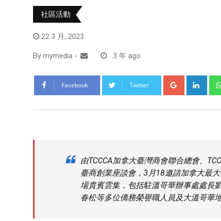
社區活動
22 3 月, 2023
By
mymedia
-
3 年 ago
Facebook
Twitter
由TCCCA加拿大臺灣商會聯合總會、T
臺商創業座談會，3月18邀請加拿大最大華
場貴賓雲集，包括駐溫哥華辦事處處長
春松等多位僑務榮譽職人員及大溫哥華