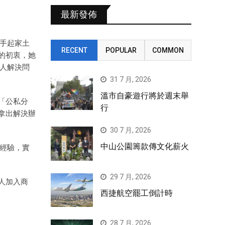
最新發佈
白手起家土
RECENT
POPULAR
COMMON
的初衷，她
華人解決問
31 7 月, 2026
溫市自豪遊行將於週末舉
「公私分
行
拿出解決辦
30 7 月, 2026
中山公園籌款傳文化薪火
經驗，實
29 7 月, 2026
人加入商
西捷航空罷工倒計時
28 7 月, 2026