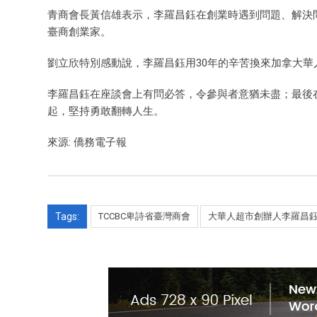
青商會長黃信雄表示，李羅昌鈺在創業時遇到問題、解決
臺商創業家。
劉立欣特別感動說，李羅昌鈺用30年的辛苦換來加拿大
李羅昌鈺在座談會上有問必答，令參與者意猶未盡；最後
起，堅持勇敢翻轉人生。
來源: 僑務電子報
Tags:
TCCBC卑詩省臺灣商會
大華人超市創辦人李羅昌