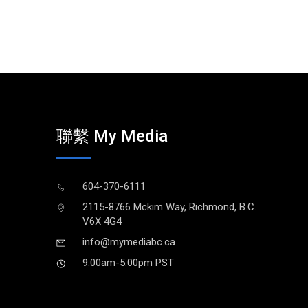
聯繫 My Media
604-370-6111
2115-8766 Mckim Way, Richmond, B.C.
V6X 4G4
info@mymediabc.ca
9:00am-5:00pm PST