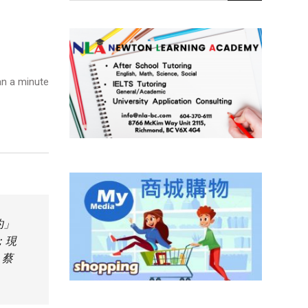
n a minute
約」
；現
、蔡