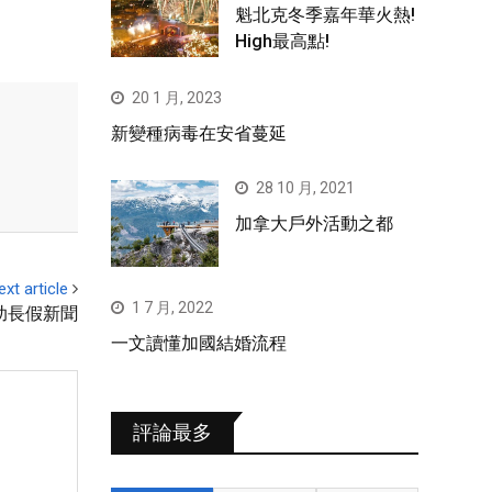
魁北克冬季嘉年華火熱!
High最高點!
20 1 月, 2023
新變種病毒在安省蔓延
28 10 月, 2021
加拿大戶外活動之都
ext article
1 7 月, 2022
助長假新聞
一文讀懂加國結婚流程
評論最多