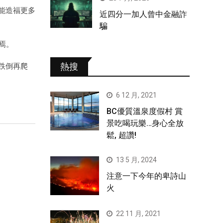
能造福更多
近四分一加人曾中金融詐
騙
焉。
熱搜
跌倒再爬
6 12 月, 2021
BC優質溫泉度假村 賞
景吃喝玩樂…身心全放
鬆, 超讚!
13 5 月, 2024
注意一下今年的卑詩山
火
22 11 月, 2021