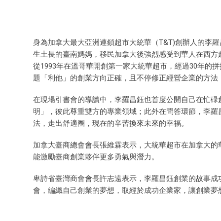
身為加拿大最大亞洲連鎖超市大統華（T&T)創辦人的李
生土長的臺南媽媽，移民加拿大後強烈感受到華人在西方
從1993年在溫哥華開創第一家大統華超市，經過30年
題「利他」的創業方向正確，且不停修正經營企業的方法
在現場引書會的導讀中，李羅昌鈺也首度公開自己在忙碌
明」，彼此尊重雙方的專業領域；此外在問答環節，李羅
法，走出舒適圈，現在的辛苦換來未來的幸福。
加拿大臺商總會會長張維霖表示，大統華超市在加拿大的
能激勵臺商創業夥伴更多勇氣與潛力。
卑詩省臺灣商會會長許志遠表示，李羅昌鈺創業的故事成
會，編織自己創業的夢想，取經於成功企業家，讓創業夢