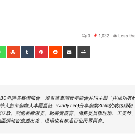
0
1,032
Less tha
CCBC卑詩省臺灣商會、溫哥華臺灣青年商會共同主辦「與成功有
人超市創辦人李羅昌鈺（Cindy Lee)分享創業30年的成功經驗
劉立欣、副處長陳淑姿、秘書黃慶育、僑務委員張理瑲、王美琴
地區僑領皆應邀出席，現場也有超過百位民眾與會。