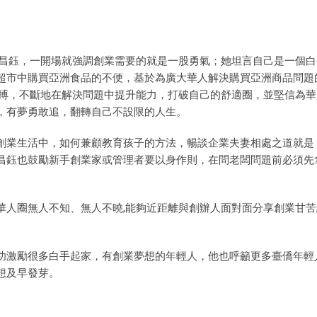
羅昌鈺，一開場就強調創業需要的就是一股勇氣；她坦言自己是一個
超市中購買亞洲食品的不便，基於為廣大華人解決購買亞洲商品問題
的拼搏，不斷地在解決問題中提升能力，打破自己的舒適圈，並堅信為
，有夢勇敢追，翻轉自己不設限的人生。
創業生活中，如何兼顧教育孩子的方法，暢談企業夫妻相處之道就是
昌鈺也鼓勵新手創業家或管理者要以身作則，在問老闆問題前必須先
華人圈無人不知、無人不曉,能夠近距離與創辦人面對面分享創業甘苦
功激勵很多白手起家，有創業夢想的年輕人，他也呼籲更多臺僑年輕
想及早發芽。