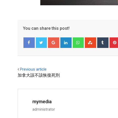
You can share this post!
Facebook
Twitter
Previous article
加拿大該不該恢復死刑
mymedia
administrator