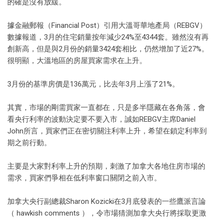
的確是沒有放緩。
據金融郵報（Financial Post）引用大溫哥華地產局（REBGV）
數據報道，3月的住宅銷量按年減少24%至4344套。雖然沒有再
創新高，但是與2月份的銷量3424套相比，仍然增加了近27%。
很明顯，大溫地區的房屋買家需求在上升。
3月份的基準房價是136萬元，比去年3月上漲了21%。
其實，市場的剛需買家一直都在，只是多半隱藏在各角落，會
看央行利率的波動決定要不要入市，誠如REBGV主席Daniel
John所言，買家們正在密切關注利率上升，希望在鎖定利率到
期之前行動。
主要是大家對利率上升的預期，刺激了加拿大各地住房市場的
需求，買家們爭相在低利率窗口關閉之前入市。
加拿大央行副總裁Sharon Kozicki在3月底發表的一些鷹派言論
（ hawkish comments ），令市場猜測加拿大央行將採取更激