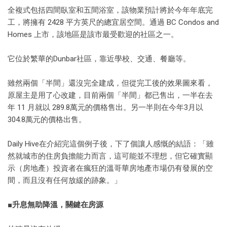
全複式包括四間臥室和五間浴室，該物業預計將於今年年底完
工，將擁有 2428 平方英尺的總宜居空間。通過 BC Condos and
Homes 上市，該地區是該市最受歡迎的社區之一。
它位於繁華的Dunbar社區，靠近學校、交通、餐廳等。
雖然兩個「半間」還沒完全建成，但從完工後的效果圖來看，
原屋主是用了心改建，目前兩個「半間」都已售出，一半在去
年 11 月就以 289.8萬元的價格售出。另一半則在今年3月以
304.8萬元的價格出售。
Daily Hive在介紹完這個例子後，下了個讓人感慨的結語：「雖
然就城市的住房負擔能力而言，這可能並不理想，但它確實顯
示（房地產）投資者在瘋狂的溫哥華房地產市場仍有發展的空
間，而且沒有任何放緩的跡象。」
■
升息無助降溫，關鍵在房源