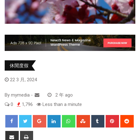
休閒度假
22 3 月, 2024
By
mymedia
-
2 年 ago
0
1,796
Less than a minute