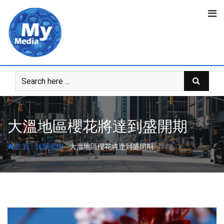
大溫地區櫻花將達到盛開期
-
-
主頁
休閒度假
大溫地區櫻花將達到盛開期