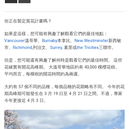
你正在製定賞花計畫嗎？
如果是這樣，您可能有興趣了解觀看它們的最佳地點：
Vancouver
溫哥華、
Burnaby
本拿比、
New Westminster
新西敏
市、
Richmond,
列治文、
Surrey,
素里或
the Tricities
三聯市。
但是，您可能還有興趣了解何時是觀看它們的最佳時間。 這些
花確實有開花高峰期。 大溫哥華地區約有 43,000 棵櫻花樹。
平均而言，每棵樹的開花時間約為兩週。
大約有 57 個不同的品種，每個品種的花期略有不同。 今年的花
期高峰期可能發生在 3 月 19 日至 4 月 21 日之間。不過，專家
今年更接近 4 月 3 日。