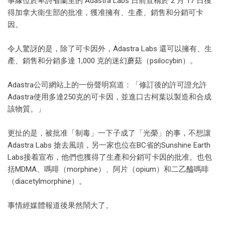
事緣位於卑詩省蘭里的 Adastra Labs 日前宣稱於 2 月 17 日獲
得加拿大衛生部的批准，獲准擁有、生產、銷售和分銷可卡
因。
令人驚訝的是，除了可卡因外，Adastra Labs 還可以擁有、生
產、銷售和分銷多達 1,000 克的迷幻蘑菇（psilocybin）。
Adastra公司網站上的一份聲明寫道：「修訂後的許可證允許
Adastra使用多達250克的可卡因，並進口古柯葉以製造和合成
該物質。」
更扯的是，被批准「制毒」一下子成了「光榮」的事，不想讓
Adastra Labs 搶去風頭，另一家也位在BC省的Sunshine Earth
Labs接着宣布，他們也獲得了生產和分銷可卡因的批准。也包
括MDMA、嗎啡（morphine）、阿片（opium）和二乙醯嗎啡
（diacetylmorphine）。
事情經媒體報道後果然鬧大了。