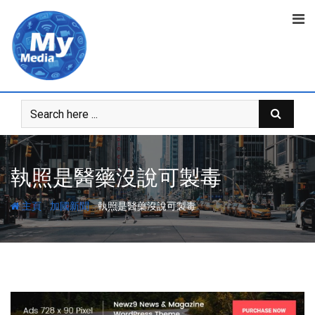
執照是醫藥沒說可製毒
-
-
主頁
加國新聞
執照是醫藥沒說可製毒