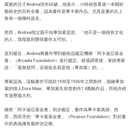
羅索的兒子Andrea現年60歲，他表示，小時候曾看過一本關於
藝術史的百科全書，認為畫作是畢卡索作品。尤其是畫的左上
角有一個獨特簽名。
然而，Andrea指父親不知畢加索是誰。「他不是一個很有文化
的人，我母親則覺得畫作太可怕。」
直到最近，Andrea將畫作帶到藝術品鑑定機構「阿卡迪亞基金
會」（Arcadia Foundation）進行鑑定。經過調查後，筆跡專家
說：「毫無疑問，這個簽名就是他（畢加索）的。」
專家認為，這幅畫作可能於1930至1936年之間創作，描繪畢加
索的情人Dora Maar。畢加索生前曾創作1.4萬幅作品，而他亦經
常遊歷義大利。
雖然「阿卡迪亞基金會」初步鑑定，畫作為畢卡索真跡。然
而，西班牙的「畢卡索基金會」（Picasso Foundation）對於畫
作的真偽擁有最終決定權。