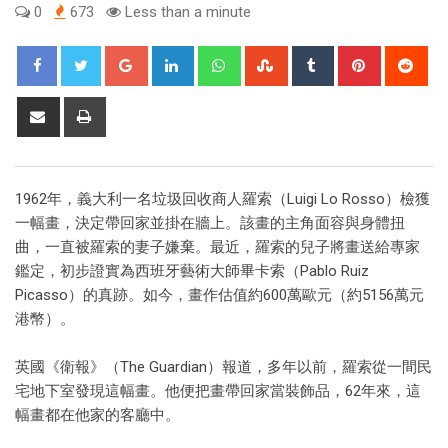
0
673
Less than a minute
1962年，義大利一名垃圾回收商人羅索（Luigi Lo Rosso）檢獲
一幅畫，決定帶回家並掛在牆上。該畫的主角面容與身體扭
曲，一直被羅索的妻子嫌棄。最近，羅索的兒子將畫送給專家
鑑定，初步證實為西班牙藝術大師畢卡索（Pablo Ruiz
Picasso）的真跡。如今，畫作估值約600萬歐元（約5156萬元
港幣）。
英國《衛報》（The Guardian）報道，多年以前，羅索從一間民
宅地下室發現這幅畫。他便把畫帶回家當裝飾品，62年來，這
幅畫都在他家的客廳中。