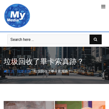
垃圾回收了畢卡索真跡？
-
-
主頁
國際新聞
垃圾回收了畢卡索真跡？