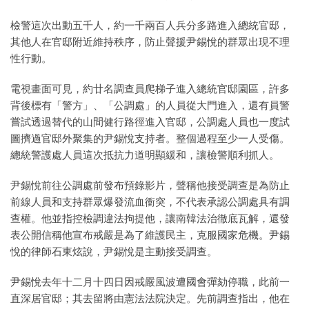
檢警這次出動五千人，約一千兩百人兵分多路進入總統官邸，
其他人在官邸附近維持秩序，防止聲援尹錫悅的群眾出現不理
性行動。
電視畫面可見，約廿名調查員爬梯子進入總統官邸園區，許多
背後標有「警方」、「公調處」的人員從大門進入，還有員警
嘗試透過替代的山間健行路徑進入官邸，公調處人員也一度試
圖擠過官邸外聚集的尹錫悅支持者。整個過程至少一人受傷。
總統警護處人員這次抵抗力道明顯緩和，讓檢警順利抓人。
尹錫悅前往公調處前發布預錄影片，聲稱他接受調查是為防止
前線人員和支持群眾爆發流血衝突，不代表承認公調處具有調
查權。他並指控檢調違法拘提他，讓南韓法治徹底瓦解，還發
表公開信稱他宣布戒嚴是為了維護民主，克服國家危機。尹錫
悅的律師石東炫說，尹錫悅是主動接受調查。
尹錫悅去年十二月十四日因戒嚴風波遭國會彈劾停職，此前一
直深居官邸；其去留將由憲法法院決定。先前調查指出，他在