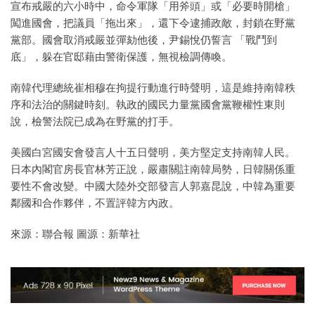
宣布戒嚴的六小時中，命令軍隊「用斧頭」或「必要時開槍」
闖進國會，把議員「拖出來」，還下令逮捕政敵，封鎖在野黨
黨部。國會取消戒嚴並彈劾他後，尹錫悅仍誓言 「戰鬥到
底」，躲在官邸藉由警衛保護，無視檢調傳喚。
南韓代理總統崔相穆在拘提行動進行時聲明，這是維持南韓秩
序和法治的關鍵時刻。執政的國民力量黨國會黨鞭權性東則
說，檢警法院已成為在野黨的打手。
美國白宮國安會發言人十五日聲明，美方堅定支持南韓人民。
日本內閣官房長官林芳正說，嚴肅關註南韓局勢，日韓關係重
要性不會改變。中國大陸外交部發言人郭嘉昆說，中韓為重要
鄰國和合作夥伴，不置評韓方內政。
來源：聯合報 圖源：新華社