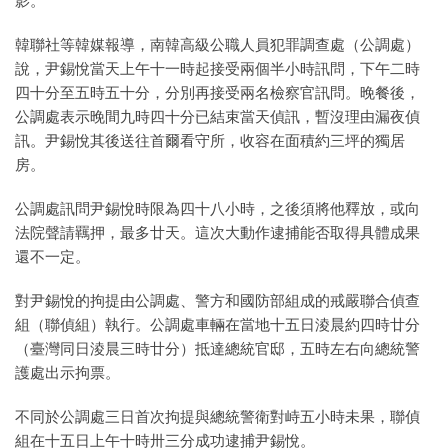
影。
韓聯社等韓媒報導，南韓高級公職人員犯罪調查處（公調處）
說，尹錫悅當天上午十一時起接受兩個半小時訊問，下午二時
四十分至五時五十分，分別再接受兩名檢察官訊問。晚餐後，
公調處表示晚間九時四十分已結束當天偵訊，暫沒理由漏夜偵
訊。尹錫悅其後送往首爾看守所，收容在面積約三坪的獨居
房。
公調處訊問尹錫悅時限為四十八小時，之後須將他釋放，或向
法院聲請羈押，最多廿天。這次大動作逮捕能否取得具體成果
還不一定。
對尹錫悅的拘提由公調處、警方和國防部組成的戒嚴聯合偵查
組（聯偵組）執行。公調處車輛在當地十五日淩晨約四時廿分
（臺灣同日淩晨三時廿分）抵達總統官邸，五時左右向總統警
護處出示拘票。
不同於公調處三日首次拘提與總統警衛對峙五小時未果，聯偵
組在十五日上午十時卅三分成功逮捕尹錫悅。