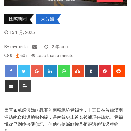
國際新聞
未分類
15 1 月, 2025
By
mymedia
-
2 年 ago
0
607
Less than a minute
因宣布戒嚴涉嫌內亂罪的南韓總統尹錫悅，十五日在首爾漢南
洞總統官邸遭檢警拘提，是南韓史上首名被捕現任總統。尹錫
悅從早到晚接受偵訊，但他行使緘默權且拒絕讓偵訊過程錄