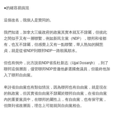
●的確容易搞混
這個改名，我個人是贊同的。
我們知道，加拿大三級政府的政黨其實本就互不隸屬，但彼此
之間似乎又有一層聯繫，例如新民主黨（NDP），聯邦和省都
有，也互不隸屬，但感覺上又有一點聯繫，華人熟知的關慧
貞，就是從省NDP到聯邦NDP一路順風順水。
但也有例外，比方說前NDP省長杜新志（Ujjal Dosanjh），到了
聯邦這個層面，儘管聯邦NDP曾邀他參選國會議員，但最終他加
入了聯邦自由黨。
卑詩省自由黨也有類似情況，因為聯邦也有自由黨，就是現在
的執政黨，但其實省自由黨不隸屬於聯邦自由黨，在省自由黨
內的重要黨員中，在聯邦的屬性上，有自由黨，也有保守黨，
但降到省政層面，理念上可能就與自由黨相合。