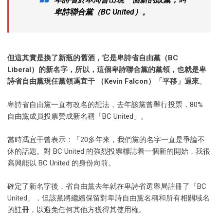
卑詩聯合黨（BC United）。
但這其實是換了新瓶的舊酒，它是卑詩省自由黨（BC
Liberal）的新名字，所以，這個卑詩聯合黨的黨領，也就是卑
詩省自由黨現任黨領馮宜干 （Kevin Falcon）「平移」過來
。
卑詩省自由黨一直有改名的想法，去年該黨曾舉行投票，80%
自由黨成員投票贊成新名稱「BC United」。
當時馮宜干曾表示：「20多年來，我們黨的名字一直是爭論不
休的話題。對 BC United 的強烈投票標誌着一個新的開始，我很
高興能以 BC United 的身份向前。
確定了新名字後，省自由黨去年就在卑詩省選舉局註冊了「BC
United」，但該黨將繼續保留對卑詩自由黨名稱和所有相關域名
的註冊，以避免任何其他方獲得其使用權。