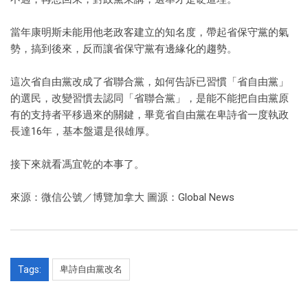
當年康明斯未能用他老政客建立的知名度，帶起省保守黨的氣
勢，搞到後來，反而讓省保守黨有邊緣化的趨勢。
這次省自由黨改成了省聯合黨，如何告訴已習慣「省自由黨」
的選民，改變習慣去認同「省聯合黨」，是能不能把自由黨原
有的支持者平移過來的關鍵，畢竟省自由黨在卑詩省一度執政
長達16年，基本盤還是很雄厚。
接下來就看馮宜乾的本事了。
來源：微信公號／博覽加拿大 圖源：Global News
Tags:
卑詩自由黨改名