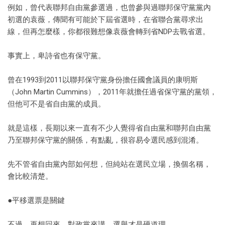
例如，曾代表聯邦自由黨參選過，也曾參與過聯邦保守黨黨內
初選的袁薇，傳聞有可能於下屆省選時，在省聯合黨尋求出
線，但再怎麼樣，你都很難想像袁薇會轉到省NDP去戰省選。
事實上，卑詩省也有保守黨。
曾在1993到2011以聯邦保守黨身份擔任國會議員的康明斯
（John Martin Cummins），2011年就擔任過省保守黨的黨領，
但他可不是省自由黨的成員。
就是這樣，長期以來一直有不少人覺得省自由黨和聯邦自由黨
乃至聯邦保守黨的關係，有點亂，很容易令選民感到混淆。
先不管省自由黨內部如何想，但純站在選民立場，換個名稱，
會比較清楚。
●平移選票是關鍵
不過，再想回來，對政黨來講，選舉才是硬道理。