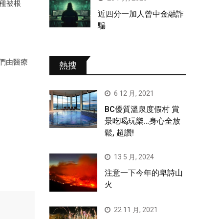
種被根
近四分一加人曾中金融詐
騙
們由醫療
熱搜
6 12 月, 2021
BC優質溫泉度假村 賞
景吃喝玩樂…身心全放
鬆, 超讚!
13 5 月, 2024
注意一下今年的卑詩山
火
22 11 月, 2021