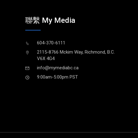
聯繫 My Media
604-370-6111
2115-8766 Mckim Way, Richmond, B.C.
V6X 4G4
info@mymediabc.ca
9:00am-5:00pm PST