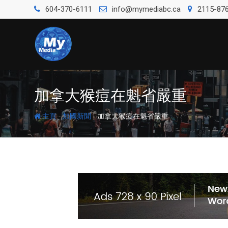
604-370-6111
info@mymediabc.ca
2115-876
加拿大猴痘在魁省嚴重
-
-
主頁
加國新聞
加拿大猴痘在魁省嚴重