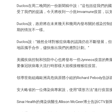
Duclos在周二晚間的一份新聞稿中說：”這包括從我們的國
受了我們的提議，今天將收到一小批Imvamune疫苗，以
Duclos說，政府將在未來幾天和幾周內發布關於感染控制
期的情況不一樣。
Duclos說：”雖然全球對猴痘病毒的認識仍在不斷發
地區攜手合作，儘快推出我們的應對計劃。”
美國疾病控制和預防中心也將發布一些Jynneos疫苗
要像冠狀病毒大流行時那樣大規模接種猴痘疫苗。
領導世衛組織歐洲高危病原體小組的Richard Pebod
安大略省的一位傳染病專家說，使用”環形方法”進行疫
Sinai Health的傳染病醫生Allison McGeer博