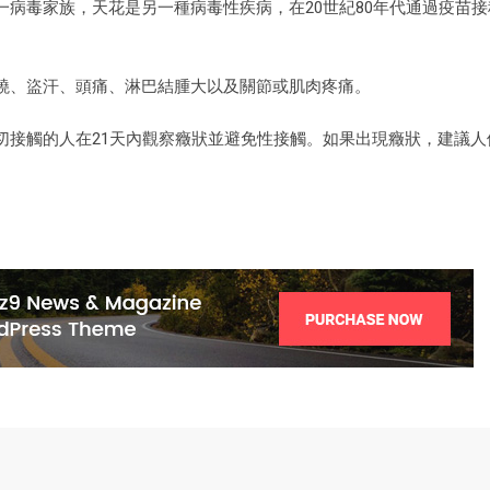
病毒家族，天花是另一種病毒性疾病，在20世紀80年代通過疫苗接
燒、盜汗、頭痛、淋巴結腫大以及關節或肌肉疼痛。
切接觸的人在21天內觀察癥狀並避免性接觸。如果出現癥狀，建議人