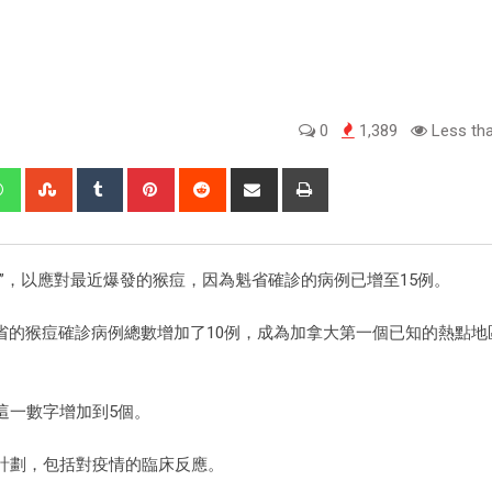
0
1,389
Less tha
”，以應對最近爆發的猴痘，因為魁省確診的病例已增至15例。
，魁北克省的猴痘確診病例總數增加了10例，成為加拿大第一個已知的熱點
這一數字增加到5個。
計劃，包括對疫情的臨床反應。