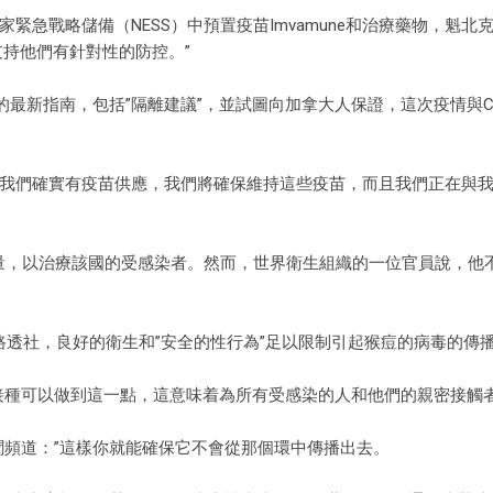
家緊急戰略儲備（NESS）中預置疫苗Imvamune和治療藥物，魁北
支持他們有針對性的防控。”
的最新指南，包括”隔離建議”，並試圖向加拿大人保證，這次疫情與COV
展，但我們確實有疫苗供應，我們將確保維持這些疫苗，而且我們正在與
的劑量，以治療該國的受感染者。然而，世界衛生組織的一位官員說，他
y告訴路透社，良好的衛生和”安全的性行為”足以限制引起猴痘的病毒的傳
苗接種可以做到這一點，這意味着為所有受感染的人和他們的親密接觸
士告訴CTV新聞頻道：”這樣你就能確保它不會從那個環中傳播出去。