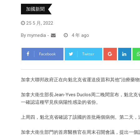
加國新聞
25 5 月, 2022
By
mymedia
-
4 年 ago
Facebook
Twitter
加拿大聯邦政府正在向魁北克省運送疫苗和其他”治療藥物
加拿大衛生部長Jean-Yves Duclos周二晚間宣布
一確認這種罕見疾病陽性感染的省份。
上周四，魁北克省確認了該國的首批兩個病例。第二天，
加拿大衛生部門的首席醫務官在周末召開會議，提出一個