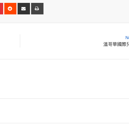
N
溫哥華國際