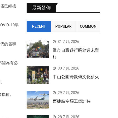
克省已經接
最新發佈
ID-19早
RECENT
POPULAR
COMMON
31 7 月, 2026
我們的省和
溫市自豪遊行將於週末舉
行
不認為有必
30 7 月, 2026
中山公園籌款傳文化薪火
播。
29 7 月, 2026
者接種。
西捷航空罷工倒計時
28 7 月, 2026