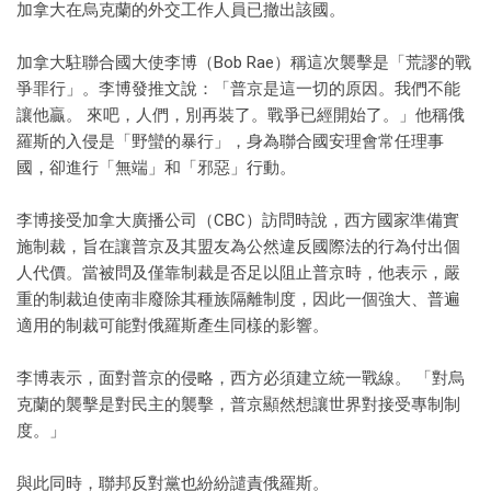
加拿大在烏克蘭的外交工作人員已撤出該國。
加拿大駐聯合國大使李博（Bob Rae）稱這次襲擊是「荒謬的戰
爭罪行」。李博發推文說：「普京是這一切的原因。我們不能
讓他贏。 來吧，人們，別再裝了。戰爭已經開始了。」他稱俄
羅斯的入侵是「野蠻的暴行」，身為聯合國安理會常任理事
國，卻進行「無端」和「邪惡」行動。
李博接受加拿大廣播公司（CBC）訪問時說，西方國家準備實
施制裁，旨在讓普京及其盟友為公然違反國際法的行為付出個
人代價。當被問及僅靠制裁是否足以阻止普京時，他表示，嚴
重的制裁迫使南非廢除其種族隔離制度，因此一個強大、普遍
適用的制裁可能對俄羅斯產生同樣的影響。
李博表示，面對普京的侵略，西方必須建立統一戰線。 「對烏
克蘭的襲擊是對民主的襲擊，普京顯然想讓世界對接受專制制
度。」
與此同時，聯邦反對黨也紛紛譴責俄羅斯。