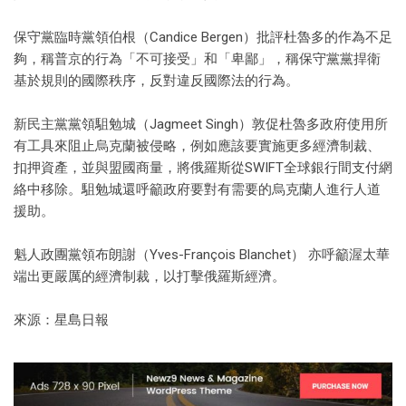
保守黨臨時黨領伯根（Candice Bergen）批評杜魯多的作為不足
夠，稱普京的行為「不可接受」和「卑鄙」，稱保守黨黨捍衛
基於規則的國際秩序，反對違反國際法的行為。
新民主黨黨領駔勉城（Jagmeet Singh）敦促杜魯多政府使用所
有工具來阻止烏克蘭被侵略，例如應該要實施更多經濟制裁、
扣押資產，並與盟國商量，將俄羅斯從SWIFT全球銀行間支付網
絡中移除。駔勉城還呼籲政府要對有需要的烏克蘭人進行人道
援助。
魁人政團黨領布朗謝（Yves-François Blanchet） 亦呼籲渥太華
端出更嚴厲的經濟制裁，以打擊俄羅斯經濟。
來源：星島日報