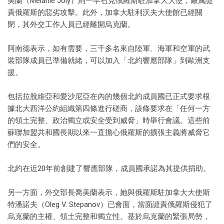
美蘭（Melanie Joly）則一早召見俄羅斯駐加拿大大使，嚴厲譴
責俄羅斯的惡劣攻擊。此外，加拿大駐利沃夫大使館已經關
閉，其外交工作人員已經離開烏克蘭。
阿南德表示，如有需要，三千多名來自陸軍、海軍和空軍的武
裝部隊成員已準備就緒，可以加入「北約響應部隊」到歐洲支
援。
包括拉脫維亞和愛沙尼亞在內的幾個北約成員國已正式要求根
據北大西洋公約組織第四條進行磋商，該條要求在「任何一方
的領土完整、政治獨立或安全受到威脅」時舉行會議。這些前
蘇聯加盟共和國長期以來一直擔心俄羅斯的擴張主義將威脅它
們的安全。
北約在近20年前創建了響應部隊，成員國承諾為其提供捐助。
另一方面，外交部長喬美蘭表示，她與俄羅斯駐加拿大大使斯
特潘諾夫（Oleg V. Stepanov）已會面，當面譴責俄羅斯侵犯了
烏克蘭的主權、領土完整和獨立性。基於烏克蘭的緊張局勢，