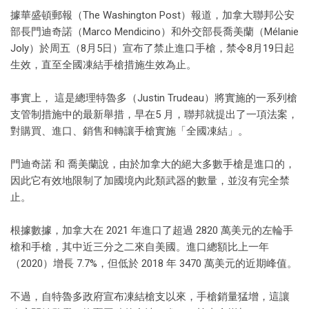
據華盛頓郵報（The Washington Post）報道，加拿大聯邦公安
部長門迪奇諾（Marco Mendicino）和外交部長喬美蘭（Mélanie
Joly）於周五（8月5日）宣布了禁止進口手槍，禁令8月19日起
生效，直至全國凍結手槍措施生效為止。
事實上， 這是總理特魯多（Justin Trudeau）將實施的一系列槍
支管制措施中的最新舉措，早在5 月，聯邦就提出了一項法案，
對購買、進口、銷售和轉讓手槍實施「全國凍結」。
門迪奇諾 和 喬美蘭說，由於加拿大的絕大多數手槍是進口的，
因此它有效地限制了加國境內此類武器的數量，並沒有完全禁
止。
根據數據，加拿大在 2021 年進口了超過 2820 萬美元的左輪手
槍和手槍，其中近三分之二來自美國。進口總額比上一年
（2020）增長 7.7%，但低於 2018 年 3470 萬美元的近期峰值。
不過，自特魯多政府宣布凍結槍支以來，手槍銷量猛增，這讓