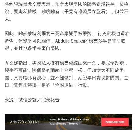
特約評論員尤文媛表示，加拿大與美國的陸路邊境很長，嚴格
說，要走私槍械，難度雖有（畢竟有邊境局在監看），但並不
大。
因此，雖然蒙特利爾的三死命案兇手被擊斃， 行兇動機也還在
調查，但幾乎可以相信，Abdulla Shaikh的槍支多半是非法取
得，並且也多半是來自美國。
尤文媛指出，美國私人擁有槍支傳統由來已久，要完全改變，
幾乎不可能，哪個黨的總統上台都一樣，但加拿大不同於美
國，只要聯邦有決心，並不難做到，期望早日實現對購買、進
口、銷售和轉讓手槍的「全國凍結」行動。
來源：微信公號／北美報告