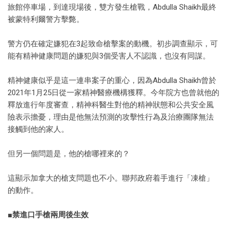
旅館停車場，到達現場後，雙方發生槍戰，Abdulla Shaikh最終
被蒙特利爾警方擊斃。
警方仍在確定嫌犯在3起致命槍擊案的動機。初步調查顯示，可
能有精神健康問題的嫌犯與3個受害人不認識，也沒有同謀。
精神健康似乎是這一連串案子的重心，因為Abdulla Shaikh曾於
2021年1月25日從一家精神醫療機構獲釋。今年院方也曾就他的
釋放進行年度審查，精神科醫生對他的精神狀態和公共安全風
險表示擔憂，理由是他無法預測的攻擊性行為及治療團隊無法
接觸到他的家人。
但另一個問題是，他的槍哪裡來的？
這顯示加拿大的槍支問題也不小。聯邦政府着手進行「凍槍」
的動作。
■禁進口手槍兩周後生效