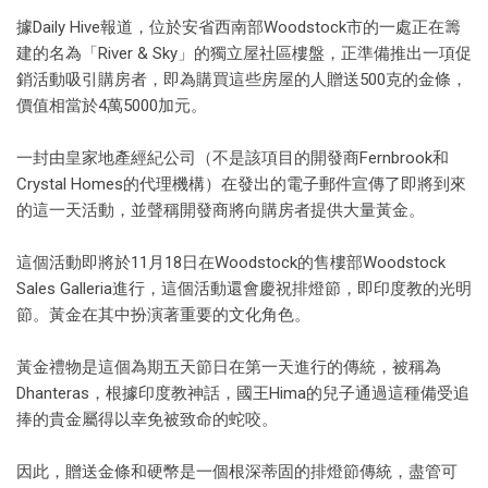
據Daily Hive報道，位於安省西南部Woodstock市的一處正在籌
建的名為「River & Sky」的獨立屋社區樓盤，正準備推出一項促
銷活動吸引購房者，即為購買這些房屋的人贈送500克的金條，
價值相當於4萬5000加元。
一封由皇家地產經紀公司（不是該項目的開發商Fernbrook和
Crystal Homes的代理機構）在發出的電子郵件宣傳了即將到來
的這一天活動，並聲稱開發商將向購房者提供大量黃金。
這個活動即將於11月18日在Woodstock的售樓部Woodstock
Sales Galleria進行，這個活動還會慶祝排燈節，即印度教的光明
節。黃金在其中扮演著重要的文化角色。
黃金禮物是這個為期五天節日在第一天進行的傳統，被稱為
Dhanteras，根據印度教神話，國王Hima的兒子通過這種備受追
捧的貴金屬得以幸免被致命的蛇咬。
因此，贈送金條和硬幣是一個根深蒂固的排燈節傳統，盡管可