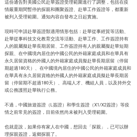
這份通告對美國公民赴華簽證受理範圍進行了調整，包括在疫
情嚴重期間暫停的探親和團聚簽證、赴華工作簽證等，都重新
被列入受理範圍。通知內容自發布之日起實施。
現時可申請赴華簽證類適用情形包括：赴華從事經貿等活動、
赴華從事科技文化教育交流等活動、赴華工作、工作簽證持有
人的親屬擬赴華長期居留、工作簽證持有人的親屬擬赴華短期
探親、在中國境內居住的中國公民的外籍家庭成員和在華具有
永久居留資格的外國人的外籍家庭成員擬赴華長期居留（停留
期超過180天）、在中國境內居住的中國公民的外籍家庭成員和
在華具有永久居留資格的外國人的外籍家庭成員擬赴華長期居
留（停留期不超過180天）、高端人才、機組人員，以及持外交
或公務護照赴華執行公務。
不過，中國旅遊簽證（L簽證）和學生簽證（X1/X2簽證）等疫
情之前常見的簽證，目前依然尚未被列入受理範圍。
也就是說，如果你有家人在中國，想回去「探親」，已可以辦
理探親簽證，返鄉探親了。